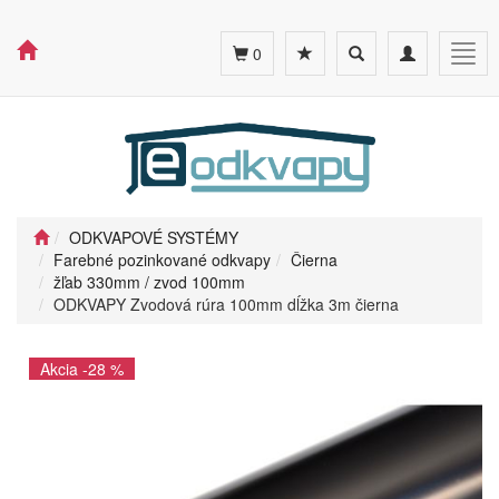
Toggle
Toggle
Togg
0
search
navigation
navig
ODKVAPOVÉ SYSTÉMY
Farebné pozinkované odkvapy
Čierna
žľab 330mm / zvod 100mm
ODKVAPY Zvodová rúra 100mm dĺžka 3m čierna
Akcia -28 %