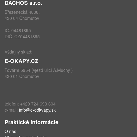
DACHOS s.r.o.
Březenecká 4808,
430 04 Chomutov
IČ: 04481895
DIČ: CZ04481895
Výdajný sklad:
E-OKAPY.CZ
Tovární 5954 (vjezd ulicí A.Muchy )
430 01 Chomutov
telefon: +420 724 693 604
e-mail:
info@e-odkvapy.sk
Praktické informácie
O nás