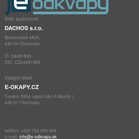
Sídlo spoločnosti:
DACHOS s.r.o.
Březenecká 4808,
430 04 Chomutov
IČ: 04481895
DIČ: CZ04481895
Výdajný sklad:
E-OKAPY.CZ
Tovární 5954 (vjezd ulicí A.Muchy )
430 01 Chomutov
telefon: +420 724 693 604
e-mail:
info@e-odkvapy.sk