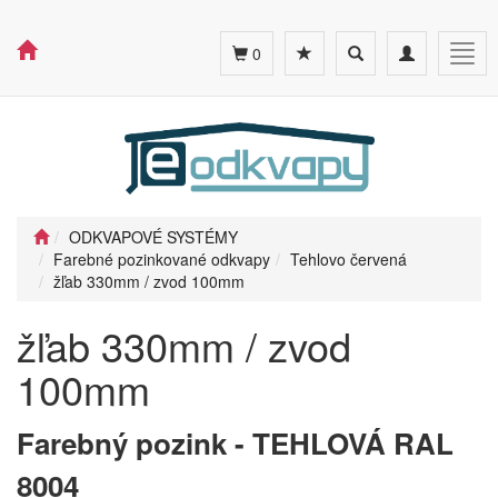
Toggle
Toggle
Togg
0
search
navigation
navig
ODKVAPOVÉ SYSTÉMY
Farebné pozinkované odkvapy
Tehlovo červená
žľab 330mm / zvod 100mm
žľab 330mm / zvod
100mm
Farebný pozink - TEHLOVÁ RAL
8004