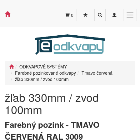
Toggle
Toggle
Togg
0
search
navigation
navig
ODKVAPOVÉ SYSTÉMY
Farebné pozinkované odkvapy
Tmavo červená
žľab 330mm / zvod 100mm
žľab 330mm / zvod
100mm
Farebný pozink - TMAVO
ČERVENÁ RAL 3009