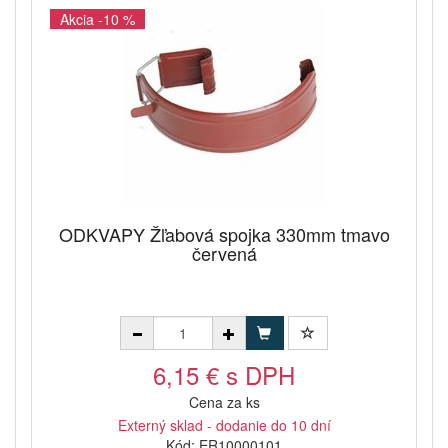
Akcia -10 %
ODKVAPY Žľabová spojka 330mm tmavo
červená
6,15 € s DPH
Cena za ks
Externý sklad - dodanie do 10 dní
Kód: ER10000101