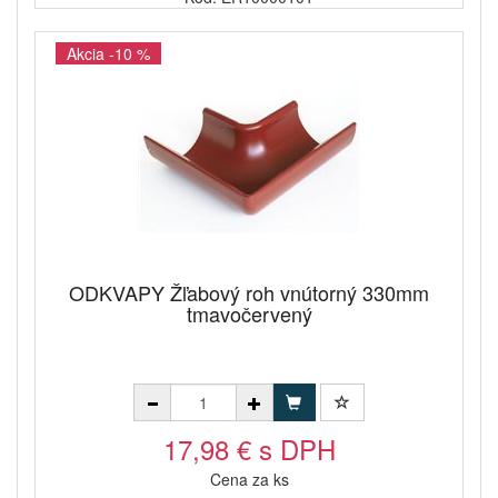
Akcia -10 %
ODKVAPY Žľabový roh vnútorný 330mm
tmavočervený
17,98 € s DPH
Cena za ks