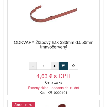
ODKVAPY Žľabový hák 330mm d.550mm
tmavočervený
4,63 € s DPH
Cena za ks
Externý sklad - dodanie do 10 dní
Kód: KR10000101
Akcia -10 %