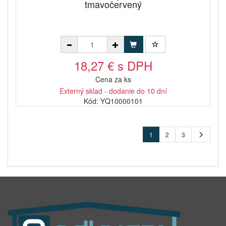
tmavočervený
18,27 € s DPH
Cena za ks
Externý sklad - dodanie do 10 dní
Kód: YQ10000101
1
2
3