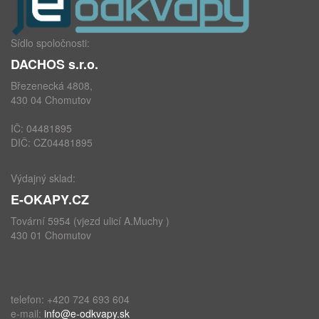
Sídlo spoločnosti:
DACHOS s.r.o.
Březenecká 4808,
430 04 Chomutov
IČ: 04481895
DIČ: CZ04481895
Výdajný sklad:
E-OKAPY.CZ
Tovární 5954 (vjezd ulicí A.Muchy )
430 01 Chomutov
telefon: +420 724 693 604
e-mail:
info@e-odkvapy.sk