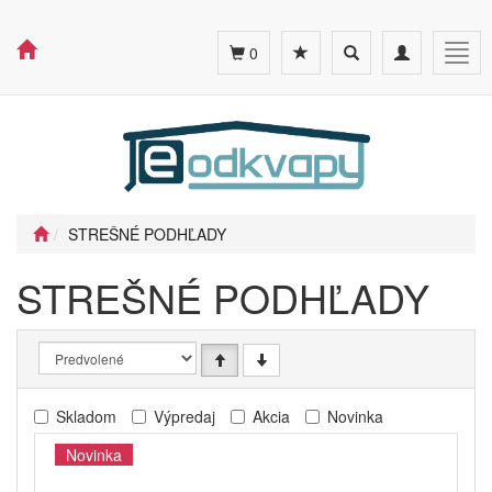
Toggle
Toggle
Togg
0
search
navigation
navig
STREŠNÉ PODHĽADY
STREŠNÉ PODHĽADY
Skladom
Výpredaj
Akcia
Novinka
Novinka