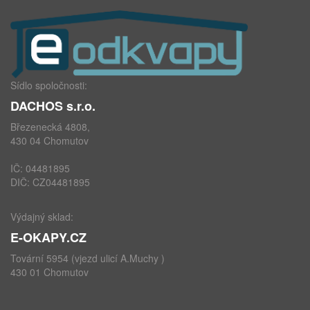
Sídlo spoločnosti:
DACHOS s.r.o.
Březenecká 4808,
430 04 Chomutov
IČ: 04481895
DIČ: CZ04481895
Výdajný sklad:
E-OKAPY.CZ
Tovární 5954 (vjezd ulicí A.Muchy )
430 01 Chomutov