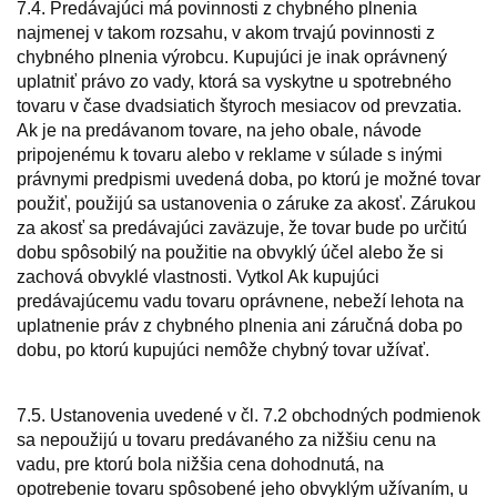
7.4. Predávajúci má povinnosti z chybného plnenia
najmenej v takom rozsahu, v akom trvajú povinnosti z
chybného plnenia výrobcu. Kupujúci je inak oprávnený
uplatniť právo zo vady, ktorá sa vyskytne u spotrebného
tovaru v čase dvadsiatich štyroch mesiacov od prevzatia.
Ak je na predávanom tovare, na jeho obale, návode
pripojenému k tovaru alebo v reklame v súlade s inými
právnymi predpismi uvedená doba, po ktorú je možné tovar
použiť, použijú sa ustanovenia o záruke za akosť. Zárukou
za akosť sa predávajúci zaväzuje, že tovar bude po určitú
dobu spôsobilý na použitie na obvyklý účel alebo že si
zachová obvyklé vlastnosti. Vytkol Ak kupujúci
predávajúcemu vadu tovaru oprávnene, nebeží lehota na
uplatnenie práv z chybného plnenia ani záručná doba po
dobu, po ktorú kupujúci nemôže chybný tovar užívať.
7.5. Ustanovenia uvedené v čl. 7.2 obchodných podmienok
sa nepoužijú u tovaru predávaného za nižšiu cenu na
vadu, pre ktorú bola nižšia cena dohodnutá, na
opotrebenie tovaru spôsobené jeho obvyklým užívaním, u