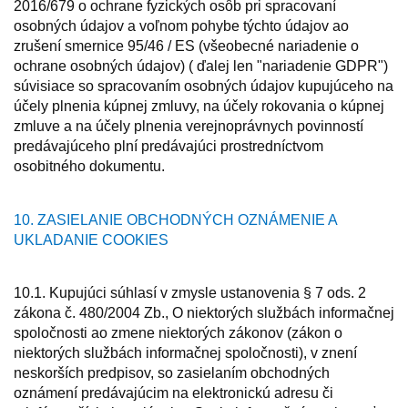
2016/679 o ochrane fyzických osôb pri spracovaní
osobných údajov a voľnom pohybe týchto údajov ao
zrušení smernice 95/46 / ES (všeobecné nariadenie o
ochrane osobných údajov) ( ďalej len "nariadenie GDPR")
súvisiace so spracovaním osobných údajov kupujúceho na
účely plnenia kúpnej zmluvy, na účely rokovania o kúpnej
zmluve a na účely plnenia verejnoprávnych povinností
predávajúceho plní predávajúci prostredníctvom
osobitného dokumentu.
10. ZASIELANIE OBCHODNÝCH OZNÁMENIE A
UKLADANIE COOKIES
10.1. Kupujúci súhlasí v zmysle ustanovenia § 7 ods. 2
zákona č. 480/2004 Zb., O niektorých službách informačnej
spoločnosti ao zmene niektorých zákonov (zákon o
niektorých službách informačnej spoločnosti), v znení
neskorších predpisov, so zasielaním obchodných
oznámení predávajúcim na elektronickú adresu či