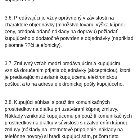
3.6. Predávajúci je vždy oprávnený v závislosti na
charaktere objednávky (množstvo tovaru, výška kúpnej
ceny, predpokladané náklady na dopravu) požiadať
kupujúceho o dodatočné potvrdenie objednávky (napríklad
písomne ??či telefonicky).
3.7. Zmluvný vzťah medzi predávajúcim a kupujúcim
vzniká doručením prijatia objednávky (akceptáciou), ktorá
je predávajúcim zaslané kupujúcemu elektronickou
poštou, a to na adresu elektronickej pošty kupujúceho.
3.8. Kupujúci súhlasí s použitím komunikačných
prostriedkov na diaľku pri uzatváraní kúpnej zmluvy.
Náklady vzniknuté kupujúcemu pri použití komunikačných
prostriedkov na diaľku v súvislosti s uzatvorením kúpnej
zmluvy (náklady na internetové pripojenie, náklady na
telefónne hovory) si hradí kupujúci sám, pričom tieto