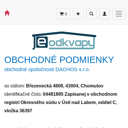
Toggle
Toggle
Togg
0
search
navigation
navig
OBCHODNÉ PODMIENKY
obchodné spoločnosti DACHOS s.r.o.
so sídlom:
Březenecká 4808, 43004, Chomutov
identifikačné číslo:
04481895 Zapísanej v obchodnom
registri Okresného súdu v Ústí nad Labem, oddiel C,
vložka 36397