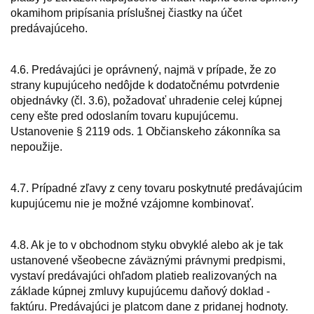
okamihom pripísania príslušnej čiastky na účet
predávajúceho.
4.6. Predávajúci je oprávnený, najmä v prípade, že zo
strany kupujúceho nedôjde k dodatočnému potvrdenie
objednávky (čl. 3.6), požadovať uhradenie celej kúpnej
ceny ešte pred odoslaním tovaru kupujúcemu.
Ustanovenie § 2119 ods. 1 Občianskeho zákonníka sa
nepoužije.
4.7. Prípadné zľavy z ceny tovaru poskytnuté predávajúcim
kupujúcemu nie je možné vzájomne kombinovať.
4.8. Ak je to v obchodnom styku obvyklé alebo ak je tak
ustanovené všeobecne záväznými právnymi predpismi,
vystaví predávajúci ohľadom platieb realizovaných na
základe kúpnej zmluvy kupujúcemu daňový doklad -
faktúru. Predávajúci je platcom dane z pridanej hodnoty.