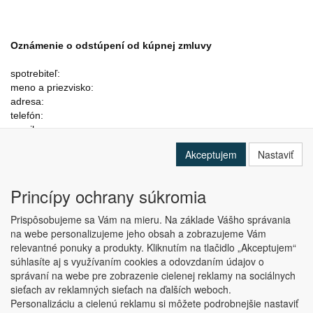
Oznámenie o odstúpení od kúpnej zmluvy
spotrebiteľ:
meno a priezvisko:
adresa:
telefón:
email:
Adresát:
Akceptujem
Nastaviť
DACHOS s r.o.
Březenecká 4808, Chomutov, 430 04
IČO: 04481895
Princípy ochrany súkromia
DIČ: CZ04481895
Prispôsobujeme sa Vám na mieru. Na základe Vášho správania
na webe personalizujeme jeho obsah a zobrazujeme Vám
relevantné ponuky a produkty. Kliknutím na tlačidlo „Akceptujem“
Oznámenie o odstúpení od kúpnej zmluvy
súhlasíte aj s využívaním cookies a odovzdaním údajov o
správaní na webe pre zobrazenie cielenej reklamy na sociálnych
sieťach av reklamných sieťach na ďalších weboch.
Vážení,
Personalizáciu a cielenú reklamu si môžete podrobnejšie nastaviť
dňa ......... som prostredníctvom vášho eshopu www.e-okapy.cz s