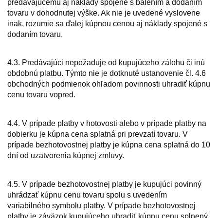
predávajúcemu aj náklady spojené s balením a dodaním
tovaru v dohodnutej výške. Ak nie je uvedené vyslovene
inak, rozumie sa ďalej kúpnou cenou aj náklady spojené s
dodaním tovaru.
4.3. Predávajúci nepožaduje od kupujúceho zálohu či inú
obdobnú platbu. Týmto nie je dotknuté ustanovenie čl. 4.6
obchodných podmienok ohľadom povinnosti uhradiť kúpnu
cenu tovaru vopred.
4.4. V prípade platby v hotovosti alebo v prípade platby na
dobierku je kúpna cena splatná pri prevzatí tovaru. V
prípade bezhotovostnej platby je kúpna cena splatná do 10
dní od uzatvorenia kúpnej zmluvy.
4.5. V prípade bezhotovostnej platby je kupujúci povinný
uhrádzať kúpnu cenu tovaru spolu s uvedením
variabilného symbolu platby. V prípade bezhotovostnej
platby je záväzok kupujúceho uhradiť kúpnu cenu splnený