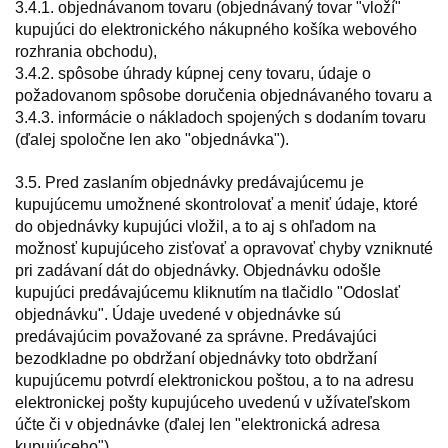
3.4.1. objednávanom tovaru (objednávaný tovar "vloží"
kupujúci do elektronického nákupného košíka webového
rozhrania obchodu),
3.4.2. spôsobe úhrady kúpnej ceny tovaru, údaje o
požadovanom spôsobe doručenia objednávaného tovaru a
3.4.3. informácie o nákladoch spojených s dodaním tovaru
(ďalej spoločne len ako "objednávka").
3.5. Pred zaslaním objednávky predávajúcemu je
kupujúcemu umožnené skontrolovať a meniť údaje, ktoré
do objednávky kupujúci vložil, a to aj s ohľadom na
možnosť kupujúceho zisťovať a opravovať chyby vzniknuté
pri zadávaní dát do objednávky. Objednávku odošle
kupujúci predávajúcemu kliknutím na tlačidlo "Odoslať
objednávku". Údaje uvedené v objednávke sú
predávajúcim považované za správne. Predávajúci
bezodkladne po obdržaní objednávky toto obdržaní
kupujúcemu potvrdí elektronickou poštou, a to na adresu
elektronickej pošty kupujúceho uvedenú v užívateľskom
účte či v objednávke (ďalej len "elektronická adresa
kupujúceho").