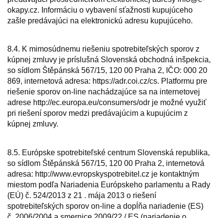
okapy.cz. Informáciu o vybavení sťažnosti kupujúceho
zašle predávajúci na elektronickú adresu kupujúceho.
8.4. K mimosúdnemu riešeniu spotrebiteľských sporov z
kúpnej zmluvy je príslušná Slovenská obchodná inšpekcia,
so sídlom Štěpánská 567/15, 120 00 Praha 2, IČO: 000 20
869, internetová adresa: https://adr.coi.cz/cs. Platformu pre
riešenie sporov on-line nachádzajúce sa na internetovej
adrese http://ec.europa.eu/consumers/odr je možné využiť
pri riešení sporov medzi predávajúcim a kupujúcim z
kúpnej zmluvy.
8.5. Európske spotrebiteľské centrum Slovenská republika,
so sídlom Štěpánská 567/15, 120 00 Praha 2, internetová
adresa: http://www.evropskyspotrebitel.cz je kontaktným
miestom podľa Nariadenia Európskeho parlamentu a Rady
(EÚ) č. 524/2013 z 21 . mája 2013 o riešení
spotrebiteľských sporov on-line a dopĺňa nariadenie (ES)
č. 2006/2004 a smernice 2009/22 / ES (nariadenie o