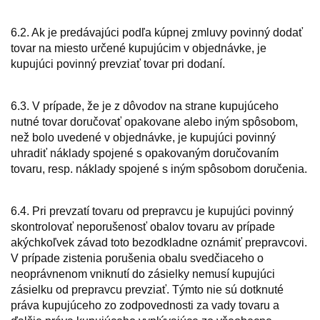
6.2. Ak je predávajúci podľa kúpnej zmluvy povinný dodať
tovar na miesto určené kupujúcim v objednávke, je
kupujúci povinný prevziať tovar pri dodaní.
6.3. V prípade, že je z dôvodov na strane kupujúceho
nutné tovar doručovať opakovane alebo iným spôsobom,
než bolo uvedené v objednávke, je kupujúci povinný
uhradiť náklady spojené s opakovaným doručovaním
tovaru, resp. náklady spojené s iným spôsobom doručenia.
6.4. Pri prevzatí tovaru od prepravcu je kupujúci povinný
skontrolovať neporušenosť obalov tovaru av prípade
akýchkoľvek závad toto bezodkladne oznámiť prepravcovi.
V prípade zistenia porušenia obalu svedčiaceho o
neoprávnenom vniknutí do zásielky nemusí kupujúci
zásielku od prepravcu prevziať. Týmto nie sú dotknuté
práva kupujúceho zo zodpovednosti za vady tovaru a