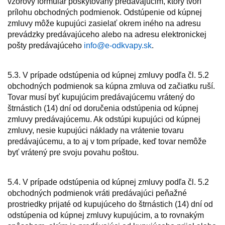
vzorový formulár poskytovaný predávajúcim, ktorý tvorí
prílohu obchodných podmienok. Odstúpenie od kúpnej
zmluvy môže kupujúci zasielať okrem iného na adresu
prevádzky predávajúceho alebo na adresu elektronickej
pošty predávajúceho
info@e-odkvapy.sk
.
5.3. V prípade odstúpenia od kúpnej zmluvy podľa čl. 5.2
obchodných podmienok sa kúpna zmluva od začiatku ruší.
Tovar musí byť kupujúcim predávajúcemu vrátený do
štrnástich (14) dní od doručenia odstúpenia od kúpnej
zmluvy predávajúcemu. Ak odstúpi kupujúci od kúpnej
zmluvy, nesie kupujúci náklady na vrátenie tovaru
predávajúcemu, a to aj v tom prípade, keď tovar nemôže
byť vrátený pre svoju povahu poštou.
5.4. V prípade odstúpenia od kúpnej zmluvy podľa čl. 5.2
obchodných podmienok vráti predávajúci peňažné
prostriedky prijaté od kupujúceho do štrnástich (14) dní od
odstúpenia od kúpnej zmluvy kupujúcim, a to rovnakým