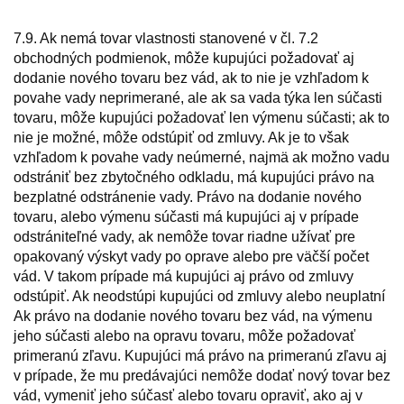
7.9. Ak nemá tovar vlastnosti stanovené v čl. 7.2
obchodných podmienok, môže kupujúci požadovať aj
dodanie nového tovaru bez vád, ak to nie je vzhľadom k
povahe vady neprimerané, ale ak sa vada týka len súčasti
tovaru, môže kupujúci požadovať len výmenu súčasti; ak to
nie je možné, môže odstúpiť od zmluvy. Ak je to však
vzhľadom k povahe vady neúmerné, najmä ak možno vadu
odstrániť bez zbytočného odkladu, má kupujúci právo na
bezplatné odstránenie vady. Právo na dodanie nového
tovaru, alebo výmenu súčasti má kupujúci aj v prípade
odstrániteľné vady, ak nemôže tovar riadne užívať pre
opakovaný výskyt vady po oprave alebo pre väčší počet
vád. V takom prípade má kupujúci aj právo od zmluvy
odstúpiť. Ak neodstúpi kupujúci od zmluvy alebo neuplatní
Ak právo na dodanie nového tovaru bez vád, na výmenu
jeho súčasti alebo na opravu tovaru, môže požadovať
primeranú zľavu. Kupujúci má právo na primeranú zľavu aj
v prípade, že mu predávajúci nemôže dodať nový tovar bez
vád, vymeniť jeho súčasť alebo tovaru opraviť, ako aj v