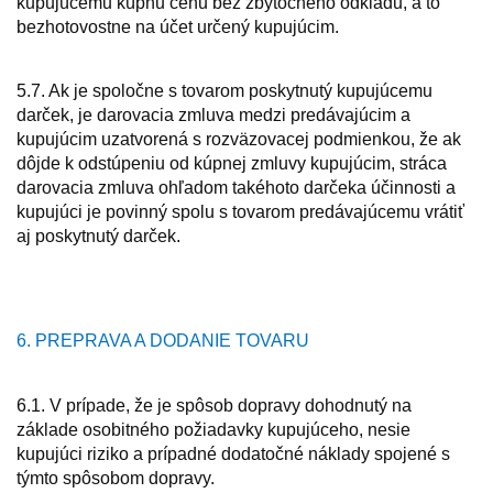
kupujúcemu kúpnu cenu bez zbytočného odkladu, a to
bezhotovostne na účet určený kupujúcim.
5.7. Ak je spoločne s tovarom poskytnutý kupujúcemu
darček, je darovacia zmluva medzi predávajúcim a
kupujúcim uzatvorená s rozväzovacej podmienkou, že ak
dôjde k odstúpeniu od kúpnej zmluvy kupujúcim, stráca
darovacia zmluva ohľadom takéhoto darčeka účinnosti a
kupujúci je povinný spolu s tovarom predávajúcemu vrátiť
aj poskytnutý darček.
6. PREPRAVA A DODANIE TOVARU
6.1. V prípade, že je spôsob dopravy dohodnutý na
základe osobitného požiadavky kupujúceho, nesie
kupujúci riziko a prípadné dodatočné náklady spojené s
týmto spôsobom dopravy.