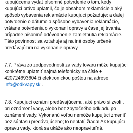
kupujúcemu vydať písomné potvrdenie o tom, kedy
kupujúci právo uplatnil, čo je obsahom reklamácie a aký
spôsob vybavenia reklamácie kupujúci požaduje; a ďalej
potvrdenie o dátume a spôsobe vybavenia reklamácie,
vrátane potvrdenia o vykonaní opravy a čase jej trvania,
prípadne písomné odôvodnenie zamietnutia reklamácie.
Táto povinnosť sa vzťahuje aj na iné osoby určené
predávajúcim na vykonanie opravy.
7.7. Práva zo zodpovednosti za vady tovaru môže kupujúci
konkrétne uplatniť najmä telefonicky na čísle +
420724693604 či elektronickou poštou na adrese
info@odkvapy.sk
.
7.8. Kupujúci oznámi predávajúcemu, aké právo si zvolil,
pri oznámení vady, alebo bez zbytočného odkladu po
oznámení vady. Vykonanú voľbu nemôže kupujúci zmeniť
bez súhlasu predávajúceho; to neplatí, žiadal Ak kupujúci
opravu vady, ktorá sa ukáže ako neopraviteľná.