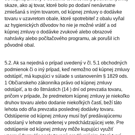
skaze, ako aj tovar, ktoré bolo po dodaní nenávratne
zmiešaná s iným tovarom, od kúpnej zmluvy o dodávke
tovaru v uzavretom obale, ktoré spotrebiteľ z obalu vyňal
az hygienických dôvodov ho nie je možné vrátiť a od
kúpnej zmluvy o dodávke zvukové alebo obrazové
nahrávky alebo počítačového programu, ak porušil ich
pôvodné obal.
5.2. Ak sa nejedná o prípad uvedený v čl. 5.1 obchodných
podmienok či o iný prípad, keď nemožno od kúpnej zmluvy
odstúpiť, má kupujúci v súlade s ustanovením § 1829 ods.
1 Občianskeho zákonníka právo od kúpnej zmluvy
odstúpiť, a to do štrnástich (14 ) dní od prevzatia tovaru,
pričom v prípade, že predmetom kúpnej zmluvy je niekoľko
druhov tovaru alebo dodanie niekoľkých častí, beží táto
lehota odo dňa prevzatia poslednej dodávky tovaru.
Odstúpenie od kúpnej zmluvy musí byť predávajúcemu
odoslaný v lehote uvedenej v predchádzajúcej vete. Pre
odstúpenie od kúpnej zmluvy môže kupujúci využiť