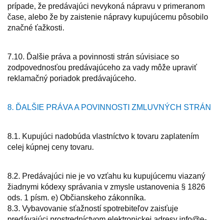
prípade, že predávajúci nevykoná nápravu v primeranom
čase, alebo že by zaistenie nápravy kupujúcemu pôsobilo
značné ťažkosti.
7.10. Ďalšie práva a povinnosti strán súvisiace so
zodpovednosťou predávajúceho za vady môže upraviť
reklamačný poriadok predávajúceho.
8. ĎALŠIE PRÁVA A POVINNOSTI ZMLUVNÝCH STRÁN
8.1. Kupujúci nadobúda vlastníctvo k tovaru zaplatením
celej kúpnej ceny tovaru.
8.2. Predávajúci nie je vo vzťahu ku kupujúcemu viazaný
žiadnymi kódexy správania v zmysle ustanovenia § 1826
ods. 1 písm. e) Občianskeho zákonníka.
8.3. Vybavovanie sťažností spotrebiteľov zaisťuje
predávajúci prostredníctvom elektronickej adresy info@e-