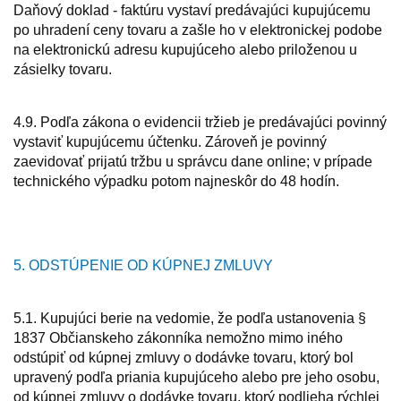
Daňový doklad - faktúru vystaví predávajúci kupujúcemu
po uhradení ceny tovaru a zašle ho v elektronickej podobe
na elektronickú adresu kupujúceho alebo priloženou u
zásielky tovaru.
4.9. Podľa zákona o evidencii tržieb je predávajúci povinný
vystaviť kupujúcemu účtenku. Zároveň je povinný
zaevidovať prijatú tržbu u správcu dane online; v prípade
technického výpadku potom najneskôr do 48 hodín.
5. ODSTÚPENIE OD KÚPNEJ ZMLUVY
5.1. Kupujúci berie na vedomie, že podľa ustanovenia §
1837 Občianskeho zákonníka nemožno mimo iného
odstúpiť od kúpnej zmluvy o dodávke tovaru, ktorý bol
upravený podľa priania kupujúceho alebo pre jeho osobu,
od kúpnej zmluvy o dodávke tovaru, ktorý podlieha rýchlej