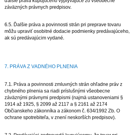
ďalšie práva kupujúceho vyplývajúce zo všeobecne
záväzných právnych predpisov.
6.5. Ďalšie práva a povinnosti strán pri preprave tovaru
môžu upraviť osobitné dodacie podmienky predávajúceho,
ak sú predávajúcim vydané.
7. PRÁVA Z VADNÉHO PLNENIA
7.1. Práva a povinnosti zmluvných strán ohľadne práv z
chybného plnenia sa riadi príslušnými všeobecne
záväznými právnymi predpismi (najmä ustanoveniami §
1914 až 1925, § 2099 až 2117 a § 2161 až 2174
Občianskeho zákonníka a zákonom č. 634/1992 Zb. O
ochrane spotrebiteľa, v znení neskorších predpisov).