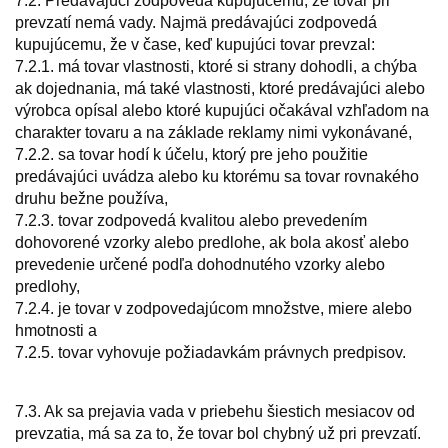
7.2. Predávajúci zodpovedá kupujúcemu, že tovar pri
prevzatí nemá vady. Najmä predávajúci zodpovedá
kupujúcemu, že v čase, keď kupujúci tovar prevzal:
7.2.1. má tovar vlastnosti, ktoré si strany dohodli, a chýba
ak dojednania, má také vlastnosti, ktoré predávajúci alebo
výrobca opísal alebo ktoré kupujúci očakával vzhľadom na
charakter tovaru a na základe reklamy nimi vykonávané,
7.2.2. sa tovar hodí k účelu, ktorý pre jeho použitie
predávajúci uvádza alebo ku ktorému sa tovar rovnakého
druhu bežne používa,
7.2.3. tovar zodpovedá kvalitou alebo prevedením
dohovorené vzorky alebo predlohe, ak bola akosť alebo
prevedenie určené podľa dohodnutého vzorky alebo
predlohy,
7.2.4. je tovar v zodpovedajúcom množstve, miere alebo
hmotnosti a
7.2.5. tovar vyhovuje požiadavkám právnych predpisov.
7.3. Ak sa prejavia vada v priebehu šiestich mesiacov od
prevzatia, má sa za to, že tovar bol chybný už pri prevzatí.