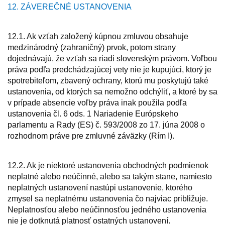
12. ZÁVEREČNÉ USTANOVENIA
12.1. Ak vzťah založený kúpnou zmluvou obsahuje
medzinárodný (zahraničný) prvok, potom strany
dojednávajú, že vzťah sa riadi slovenským právom. Voľbou
práva podľa predchádzajúcej vety nie je kupujúci, ktorý je
spotrebiteľom, zbavený ochrany, ktorú mu poskytujú také
ustanovenia, od ktorých sa nemožno odchýliť, a ktoré by sa
v prípade absencie voľby práva inak použila podľa
ustanovenia čl. 6 ods. 1 Nariadenie Európskeho
parlamentu a Rady (ES) č. 593/2008 zo 17. júna 2008 o
rozhodnom práve pre zmluvné záväzky (Rím I).
12.2. Ak je niektoré ustanovenia obchodných podmienok
neplatné alebo neúčinné, alebo sa takým stane, namiesto
neplatných ustanovení nastúpi ustanovenie, ktorého
zmysel sa neplatnému ustanovenia čo najviac približuje.
Neplatnosťou alebo neúčinnosťou jedného ustanovenia
nie je dotknutá platnosť ostatných ustanovení.