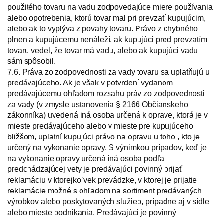
použitého tovaru na vadu zodpovedajúce miere používania
alebo opotrebenia, ktorú tovar mal pri prevzatí kupujúcim,
alebo ak to vyplýva z povahy tovaru. Právo z chybného
plnenia kupujúcemu nenáleží, ak kupujúci pred prevzatím
tovaru vedel, že tovar má vadu, alebo ak kupujúci vadu
sám spôsobil.
7.6. Práva zo zodpovednosti za vady tovaru sa uplatňujú u
predávajúceho. Ak je však v potvrdení vydanom
predávajúcemu ohľadom rozsahu práv zo zodpovednosti
za vady (v zmysle ustanovenia § 2166 Občianskeho
zákonníka) uvedená iná osoba určená k oprave, ktorá je v
mieste predávajúceho alebo v mieste pre kupujúceho
bližšom, uplatní kupujúci právo na opravu u toho , kto je
určený na vykonanie opravy. S výnimkou prípadov, keď je
na vykonanie opravy určená iná osoba podľa
predchádzajúcej vety je predávajúci povinný prijať
reklamáciu v ktorejkoľvek prevádzke, v ktorej je prijatie
reklamácie možné s ohľadom na sortiment predávaných
výrobkov alebo poskytovaných služieb, prípadne aj v sídle
alebo mieste podnikania. Predávajúci je povinný