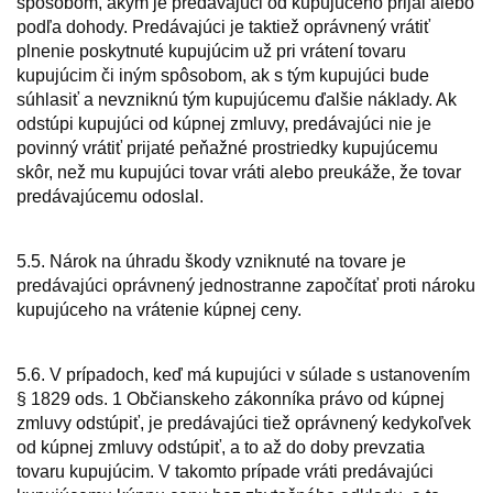
spôsobom, akým je predávajúci od kupujúceho prijal alebo
podľa dohody. Predávajúci je taktiež oprávnený vrátiť
plnenie poskytnuté kupujúcim už pri vrátení tovaru
kupujúcim či iným spôsobom, ak s tým kupujúci bude
súhlasiť a nevzniknú tým kupujúcemu ďalšie náklady. Ak
odstúpi kupujúci od kúpnej zmluvy, predávajúci nie je
povinný vrátiť prijaté peňažné prostriedky kupujúcemu
skôr, než mu kupujúci tovar vráti alebo preukáže, že tovar
predávajúcemu odoslal.
5.5. Nárok na úhradu škody vzniknuté na tovare je
predávajúci oprávnený jednostranne započítať proti nároku
kupujúceho na vrátenie kúpnej ceny.
5.6. V prípadoch, keď má kupujúci v súlade s ustanovením
§ 1829 ods. 1 Občianskeho zákonníka právo od kúpnej
zmluvy odstúpiť, je predávajúci tiež oprávnený kedykoľvek
od kúpnej zmluvy odstúpiť, a to až do doby prevzatia
tovaru kupujúcim. V takomto prípade vráti predávajúci