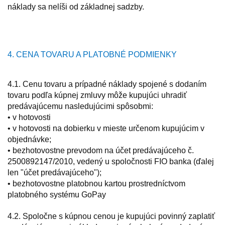
náklady sa nelíši od základnej sadzby.
4. CENA TOVARU A PLATOBNÉ PODMIENKY
4.1. Cenu tovaru a prípadné náklady spojené s dodaním
tovaru podľa kúpnej zmluvy môže kupujúci uhradiť
predávajúcemu nasledujúcimi spôsobmi:
• v hotovosti
• v hotovosti na dobierku v mieste určenom kupujúcim v
objednávke;
• bezhotovostne prevodom na účet predávajúceho č.
2500892147/2010, vedený u spoločnosti FIO banka (ďalej
len "účet predávajúceho");
• bezhotovostne platobnou kartou prostredníctvom
platobného systému GoPay
4.2. Spoločne s kúpnou cenou je kupujúci povinný zaplatiť