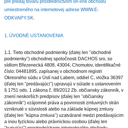
pre predaj tovaru prostredníctvom on-line obchodu
umiestneného na internetovej adrese
WWW.E-
ODKVAPY.SK
.
1. ÚVODNÉ USTANOVENIA
1.1. Tieto obchodné podmienky (ďalej len "obchodné
podmienky") obchodnej spoločnosti DACHOS sro, so
sídlom Březenecká 4808, 43004, Chomutov, identifikačné
číslo: 04481895, zapísanej v obchodnom registri
Okresného súdu v Ústí nad Labem, oddiel C, vložka 36397
(ďalej len "predávajúci") upravujú v súlade s ustanovením
§ 1751 ods. 1 zákona č. 89/2012 Zb. občiansky zákonník, v
znení neskorších predpisov (ďalej len "občiansky
zákonník") vzájomné práva a povinnosti zmluvných strán
vzniknuté v súvislosti alebo na základe kúpnej zmluvy
(ďalej len "kúpna zmluva") uzatvárané medzi predávajúcim
a inou fyzickou alebo právnickou osobou (ďalej len
"kupujúci") prostredníctvom internetového obchodu