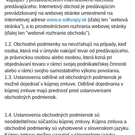
predávajúceho. Internetový obchod je predávajúcim
prevádzkovaný na webovej stránke umiestnené na
internetovej adrese
www.e-odkvapy.sk
(ďalej len "webová
stránka"), a to prostredníctvom rozhrania webovej stránky
(ďalej len "webové rozhranie obchodu").
1.2. Obchodné podmienky sa nevzťahujú na prípady, keď
osoba, ktorá má v úmysle nakúpiť tovar od predávajúceho,
je právnickou osobou alebo osobou, ktorá koná pri
objednávaní tovaru v rámci svojej podnikateľskej činnosti
alebo v rámci svojho samostatného výkonu povolania.
1.3. Ustanovenia odlišné od obchodných podmienok je
možné dojednať v kúpnej zmluve. Odlišné dojednania v
kúpnej zmluve majú prednosť pred ustanoveniami
obchodných podmienok.
1.4. Ustanovenia obchodných podmienok sú
neoddeliteľnou súčasťou kúpnej zmluvy. Kúpna zmluva a
obchodné podmienky sú vyhotovené v slovenskom jazyku.
Kúpnu zmluvu možno uzavrieť v slovenskom jazyku.