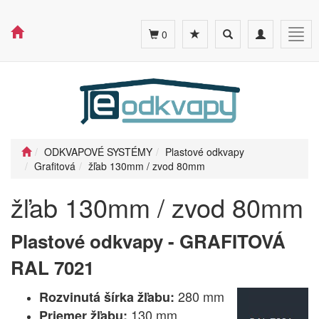
Toggle
Toggle
Togg
0
search
navigation
navig
ODKVAPOVÉ SYSTÉMY
Plastové odkvapy
Grafitová
žľab 130mm / zvod 80mm
žľab 130mm / zvod 80mm
Plastové odkvapy - GRAFITOVÁ
RAL 7021
280 mm
Rozvinutá šírka žľabu:
130 mm
Priemer žľabu: