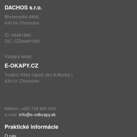
DACHOS s.r.o.
Březenecká 4808,
430 04 Chomutov
IČ: 04481895
DIČ: CZ04481895
Výdajný sklad:
E-OKAPY.CZ
Tovární 5954 (vjezd ulicí A.Muchy )
430 01 Chomutov
telefon: +420 724 693 604
e-mail:
info@e-odkvapy.sk
Praktické informácie
O nás