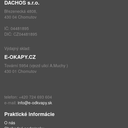
DACHOS s.r.o.
Březenecká 4808,
430 04 Chomutov
IČ: 04481895
DIČ: CZ04481895
Výdajný sklad:
E-OKAPY.CZ
Tovární 5954 (vjezd ulicí A.Muchy )
430 01 Chomutov
telefon: +420 724 693 604
e-mail:
info@e-odkvapy.sk
Praktické informácie
O nás