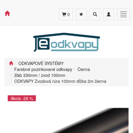
Toggle
Toggle
Togg
0
search
navigation
navig
ODKVAPOVÉ SYSTÉMY
Farebné pozinkované odkvapy
Čierna
žľab 330mm / zvod 100mm
ODKVAPY Zvodová rúra 100mm dĺžka 2m čierna
Akcia -28 %