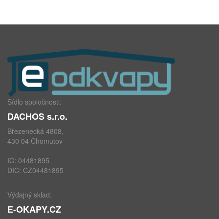
Sídlo spoločnosti:
DACHOS s.r.o.
Březenecká 4808,
430 04 Chomutov
IČ: 04481895
DIČ: CZ04481895
Výdajný sklad:
E-OKAPY.CZ