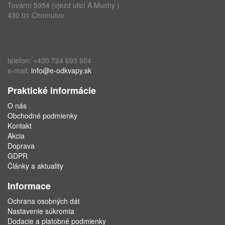
Tovární 5954 (vjezd ulicí A.Muchy )
430 01 Chomutov
telefon: +420 724 693 604
e-mail:
info@e-odkvapy.sk
Praktické informácie
O nás
Obchodné podmienky
Kontakt
Akcia
Doprava
GDPR
Články a aktuality
Informace
Ochrana osobných dát
Nastavenie súkromia
Dodacie a platobné podmienky