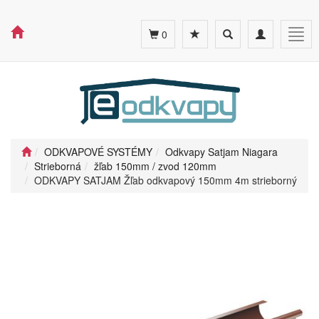
Toggle
Toggle
Togg
0
search
navigation
navig
ODKVAPOVÉ SYSTÉMY
Odkvapy Satjam Niagara
Strieborná
žľab 150mm / zvod 120mm
ODKVAPY SATJAM Žľab odkvapový 150mm 4m strieborný