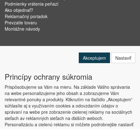
Podmienky vrátenia peňazí
Ako objednať?
Reklamačný poriadok
Prevzatie tovaru
Montážne návody
Akceptujem
Nastaviť
Princípy ochrany súkromia
Prispôsobujeme sa Vám na mieru. Na základe Vášho správania
na webe personalizujeme jeho obsah a zobrazujeme Vám
relevantné ponuky a produkty. Kliknutím na tlačidlo „Akceptujem“
Copyright © ABRA Software a.s. 2019
súhlasíte aj s využívaním cookies a odovzdaním údajov o
správaní na webe pre zobrazenie cielenej reklamy na sociálnych
sieťach av reklamných sieťach na ďalších weboch.
Personalizáciu a cielenú reklamu si môžete podrobnejšie nastaviť
alebo kedykoľvek vypnúť po kliknutí na tlačidlo „Nastaviť“.