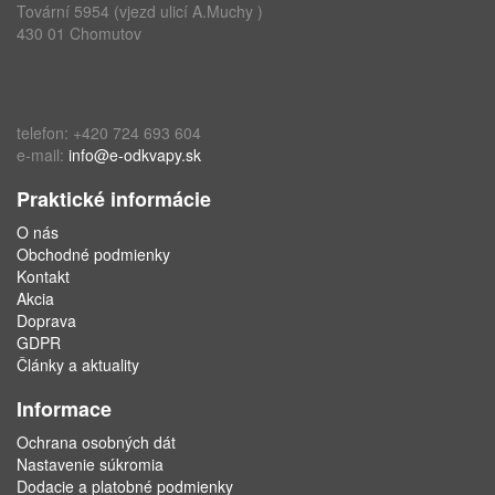
Tovární 5954 (vjezd ulicí A.Muchy )
430 01 Chomutov
telefon: +420 724 693 604
e-mail:
info@e-odkvapy.sk
Praktické informácie
O nás
Obchodné podmienky
Kontakt
Akcia
Doprava
GDPR
Články a aktuality
Informace
Ochrana osobných dát
Nastavenie súkromia
Dodacie a platobné podmienky