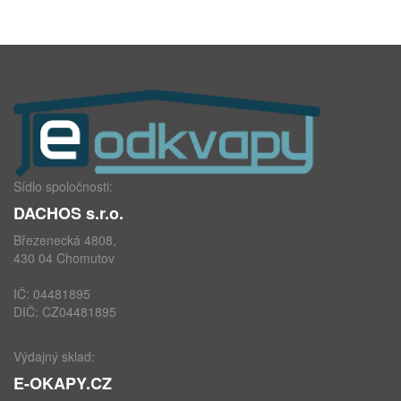
Sídlo spoločnosti:
DACHOS s.r.o.
Březenecká 4808,
430 04 Chomutov
IČ: 04481895
DIČ: CZ04481895
Výdajný sklad:
E-OKAPY.CZ