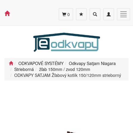
Toggle
Toggle
Togg
0
search
navigation
navig
ODKVAPOVÉ SYSTÉMY
Odkvapy Satjam Niagara
Strieborná
žľab 150mm / zvod 120mm
ODKVAPY SATJAM Žľabový kotlík 150/120mm strieborný