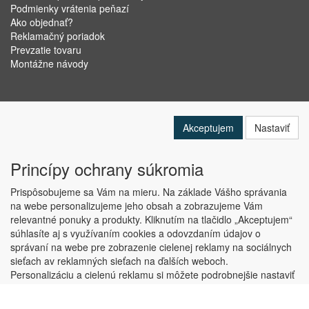
Podmienky vrátenia peňazí
Ako objednať?
Reklamačný poriadok
Prevzatie tovaru
Montážne návody
Akceptujem
Nastaviť
Princípy ochrany súkromia
Prispôsobujeme sa Vám na mieru. Na základe Vášho správania
na webe personalizujeme jeho obsah a zobrazujeme Vám
relevantné ponuky a produkty. Kliknutím na tlačidlo „Akceptujem“
Copyright © ABRA Software a.s. 2019
súhlasíte aj s využívaním cookies a odovzdaním údajov o
správaní na webe pre zobrazenie cielenej reklamy na sociálnych
sieťach av reklamných sieťach na ďalších weboch.
Personalizáciu a cielenú reklamu si môžete podrobnejšie nastaviť
alebo kedykoľvek vypnúť po kliknutí na tlačidlo „Nastaviť“.