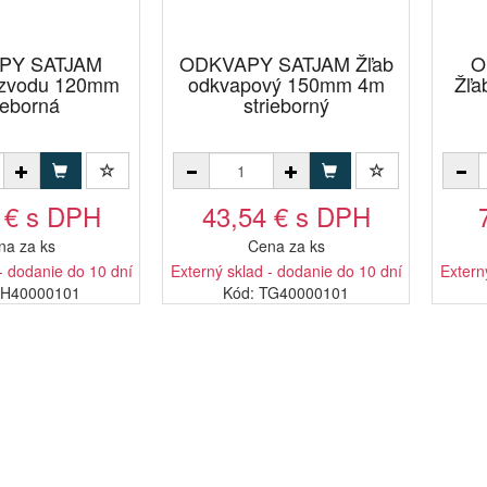
PY SATJAM
ODKVAPY SATJAM Žľab
O
zvodu 120mm
odkvapový 150mm 4m
Žľa
ieborná
strieborný
 € s DPH
43,54 € s DPH
na za ks
Cena za ks
- dodanie do 10 dní
Externý sklad - dodanie do 10 dní
Extern
CH40000101
Kód: TG40000101