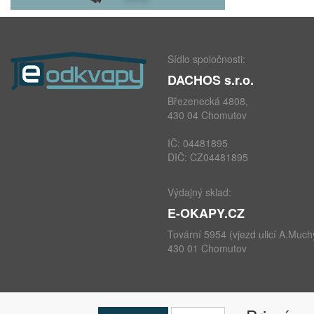
Sídlo spoločnosti:
DACHOS s.r.o.
Březenecká 4808,
430 04 Chomutov
IČ: 04481895
DIČ: CZ04481895
Výdajný sklad:
E-OKAPY.CZ
Tovární 5954 (vjezd ulicí A.Much
430 01 Chomutov
telefon: +420 724 693 604