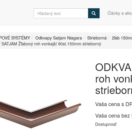
Články a aktu
POVÉ SYSTÉMY
Odkvapy Satjam Niagara
Strieborná
žľab 150m
SATJAM Žľabový roh vonkajší 90st.150mm strieborný
ODKVAP
roh von
striebo
Vaša cena s D
Vaša cena bez
Dostupnosť