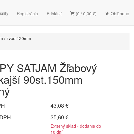
ality
Registrácia
Prihlásiť
(0 / 0,00 €)
Obľúbené
m / zvod 120mm
Y SATJAM Žľabový
kajší 90st.150mm
rný
PH
43,08 €
 DPH
35,60 €
Externý sklad - dodanie do
10 dní