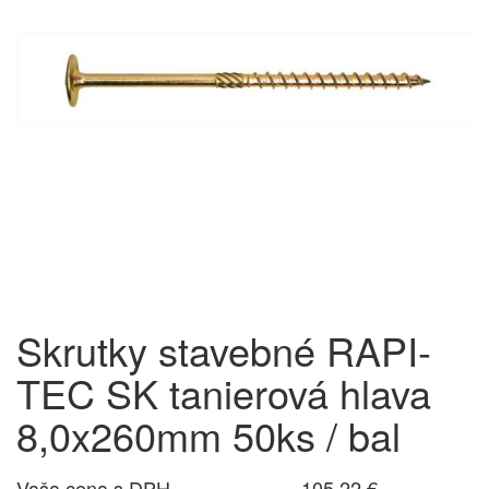
Skrutky stavebné RAPI-
TEC SK tanierová hlava
8,0x260mm 50ks / bal
Vaša cena s DPH
105,22 €