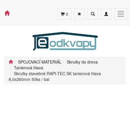
Toggle
Toggle
Togg
0
search
navigation
navig
SPOJOVACÍ MATERIÁL
Skrutky do dreva
Tanierová hlava
Skrutky stavebné RAPI-TEC SK tanierová hlava
8,0x260mm 50ks / bal