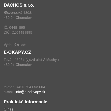
DACHOS s.r.o.
Březenecká 4808,
430 04 Chomutov
IČ: 04481895
DIČ: CZ04481895
Výdajný sklad:
E-OKAPY.CZ
Tovární 5954 (vjezd ulicí A.Muchy )
430 01 Chomutov
telefon: +420 724 693 604
e-mail:
info@e-odkvapy.sk
Praktické informácie
O nás