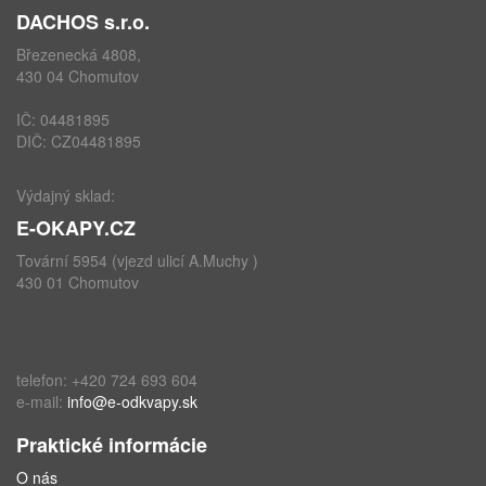
DACHOS s.r.o.
Březenecká 4808,
430 04 Chomutov
IČ: 04481895
DIČ: CZ04481895
Výdajný sklad:
E-OKAPY.CZ
Tovární 5954 (vjezd ulicí A.Muchy )
430 01 Chomutov
telefon: +420 724 693 604
e-mail:
info@e-odkvapy.sk
Praktické informácie
O nás