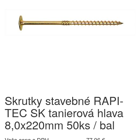
Skrutky stavebné RAPI-
TEC SK tanierová hlava
8,0x220mm 50ks / bal
Vaša cena s DPH
77,96 €