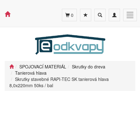
Toggle
Toggle
Togg
0
search
navigation
navig
SPOJOVACÍ MATERIÁL
Skrutky do dreva
Tanierová hlava
Skrutky stavebné RAPI-TEC SK tanierová hlava
8,0x220mm 50ks / bal