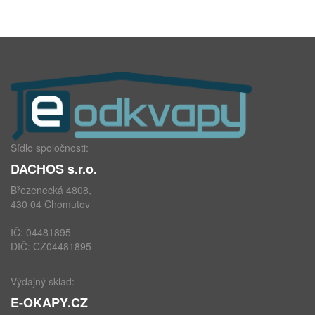
Sídlo spoločnosti:
DACHOS s.r.o.
Březenecká 4808,
430 04 Chomutov
IČ: 04481895
DIČ: CZ04481895
Výdajný sklad:
E-OKAPY.CZ