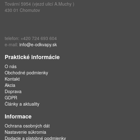
Tovární 5954 (vjezd ulicí A.Muchy )
430 01 Chomutov
telefon: +420 724 693 604
e-mail:
info@e-odkvapy.sk
Praktické informácie
O nás
Obchodné podmienky
Kontakt
Akcia
Doprava
GDPR
Články a aktuality
Informace
Ochrana osobných dát
Nastavenie súkromia
Dodacie a platobné podmienky