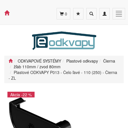
Toggle
Toggle
Togg
0
search
navigation
navig
ODKVAPOVÉ SYSTÉMY
Plastové odkvapy
Čierna
žľab 110mm / zvod 80mm
Plastové ODKVAPY P013 - Čelo ľavé - 110 (250) - Čierna
- ZL
Akcia -22 %