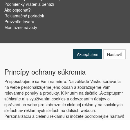
Podmienky vrátenia peňazí
Ako objednať?
Reklamačný poriadok
Prevzatie tovaru
Montážne návody
Akceptujem
Nastaviť
Princípy ochrany súkromia
Prispôsobujeme sa Vám na mieru. Na základe Vášho správania
na webe personalizujeme jeho obsah a zobrazujeme Vám
relevantné ponuky a produkty. Kliknutím na tlačidlo „Akceptujem“
Copyright © ABRA Software a.s. 2019
súhlasíte aj s využívaním cookies a odovzdaním údajov o
správaní na webe pre zobrazenie cielenej reklamy na sociálnych
sieťach av reklamných sieťach na ďalších weboch.
Personalizáciu a cielenú reklamu si môžete podrobnejšie nastaviť
alebo kedykoľvek vypnúť po kliknutí na tlačidlo „Nastaviť“.