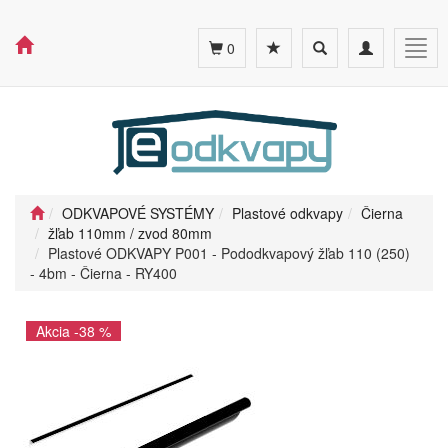
Toggle
Toggle
Togg
0
search
navigation
navig
ODKVAPOVÉ SYSTÉMY
Plastové odkvapy
Čierna
žľab 110mm / zvod 80mm
Plastové ODKVAPY P001 - Pododkvapový žľab 110 (250)
- 4bm - Čierna - RY400
Akcia -38 %