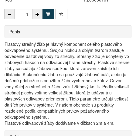
Popis
Plastový strešný žľab je hlavný komponent celého plastového
odkvapového systému. Svojou hĺbkou a oblým tvarom zaisťuje
odvedenie dažďovej vody zo strechy. Strešný žľab je uchytený vo
žľabových hákoch na odkvapovej hrane strechy. Plastové strešné
žľaby sa spájajú žľabovú spojkou, ktorá zároveň zaisťuje ich
dilatáciu. K ukončeniu žľabu sa používajú žľabové čelá, alebo je
riešené priebežne s použitím žľabových rohov a kútov. Odvod
vody ďalej zo strešného žľabu zaistí žľabový kotlík. Podľa veľkosti
strešnej plochy volíme veľkosť žľabu, ktorá je udávaná u
plastových odkvapov priemerom. Tieto parametre určujú veľkosť
ďalších prvkov v systéme. V našom obchode sú produkty
rozdelené podľa kompatibilných prvkov požadovaného
odkvapového systému.
Plastové odkvapové žľaby dodávame v dĺžkach 2m a 4m.