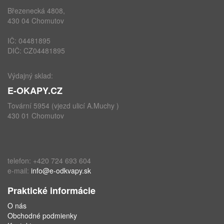
Březenecká 4808,
430 04 Chomutov
IČ: 04481895
DIČ: CZ04481895
Výdajný sklad:
E-OKAPY.CZ
Tovární 5954 (vjezd ulicí A.Muchy )
430 01 Chomutov
telefon: +420 724 693 604
e-mail:
info@e-odkvapy.sk
Praktické informácie
O nás
Obchodné podmienky