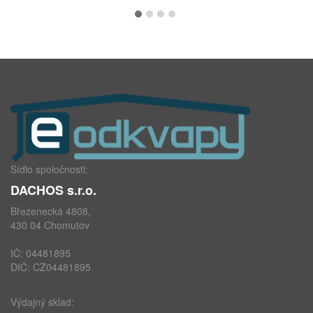
Sídlo spoločnosti:
DACHOS s.r.o.
Březenecká 4808,
430 04 Chomutov
IČ: 04481895
DIČ: CZ04481895
Výdajný sklad: