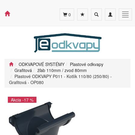
Toggle
Toggle
Togg
0
search
navigation
navig
ODKVAPOVÉ SYSTÉMY
Plastové odkvapy
Grafitová
žľab 110mm / zvod 80mm
Plastové ODKVAPY P011 - Kotlík 110/80 (250/80) -
Grafitová - OP080
Akcia -17 %