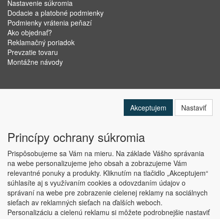
Nastavenie súkromia
Dodacie a platobné podmienky
Podmienky vrátenia peňazí
Ako objednať?
Reklamačný poriadok
Prevzatie tovaru
Montážne návody
Akceptujem
Nastaviť
Princípy ochrany súkromia
Prispôsobujeme sa Vám na mieru. Na základe Vášho správania
na webe personalizujeme jeho obsah a zobrazujeme Vám
relevantné ponuky a produkty. Kliknutím na tlačidlo „Akceptujem“
Copyright © ABRA Software a.s. 2019
súhlasíte aj s využívaním cookies a odovzdaním údajov o
správaní na webe pre zobrazenie cielenej reklamy na sociálnych
sieťach av reklamných sieťach na ďalších weboch.
Personalizáciu a cielenú reklamu si môžete podrobnejšie nastaviť