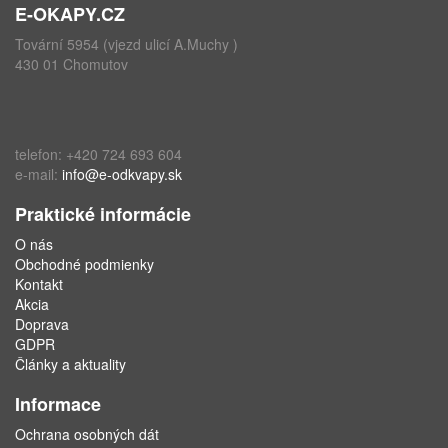
E-OKAPY.CZ
Tovární 5954 (vjezd ulicí A.Muchy )
430 01 Chomutov
telefon: +420 724 693 604
e-mail:
info@e-odkvapy.sk
Praktické informácie
O nás
Obchodné podmienky
Kontakt
Akcia
Doprava
GDPR
Články a aktuality
Informace
Ochrana osobných dát