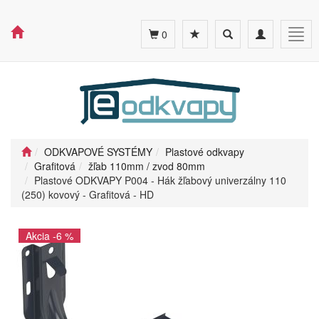
Toggle
Toggle
Togg
0
search
navigation
navig
ODKVAPOVÉ SYSTÉMY
Plastové odkvapy
Grafitová
žľab 110mm / zvod 80mm
Plastové ODKVAPY P004 - Hák žľabový univerzálny 110
(250) kovový - Grafitová - HD
Akcia -6 %