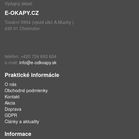
Výdajný sklad:
E-OKAPY.CZ
Tovární 5954 (vjezd ulicí A.Muchy )
430 01 Chomutov
telefon: +420 724 693 604
e-mail:
info@e-odkvapy.sk
Praktické informácie
O nás
Obchodné podmienky
Kontakt
Akcia
Doprava
GDPR
Články a aktuality
Informace