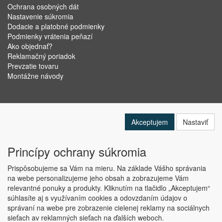
Ochrana osobných dát
Nastavenie súkromia
Dodacie a platobné podmienky
Podmienky vrátenia peňazí
Ako objednať?
Reklamačný poriadok
Prevzatie tovaru
Montážne návody
Akceptujem
Nastaviť
Princípy ochrany súkromia
Prispôsobujeme sa Vám na mieru. Na základe Vášho správania
na webe personalizujeme jeho obsah a zobrazujeme Vám
relevantné ponuky a produkty. Kliknutím na tlačidlo „Akceptujem“
Copyright © ABRA Software a.s. 2019
súhlasíte aj s využívaním cookies a odovzdaním údajov o
správaní na webe pre zobrazenie cielenej reklamy na sociálnych
sieťach av reklamných sieťach na ďalších weboch.