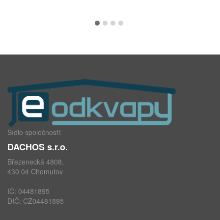
Sídlo spoločnosti:
DACHOS s.r.o.
Březenecká 4808,
430 04 Chomutov
IČ: 04481895
DIČ: CZ04481895