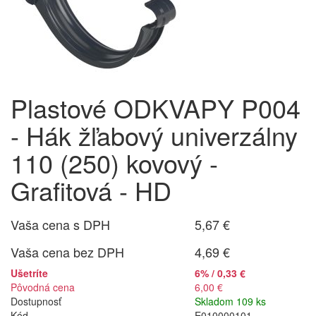
Plastové ODKVAPY P004
- Hák žľabový univerzálny
110 (250) kovový -
Grafitová - HD
Vaša cena s DPH
5,67 €
Vaša cena bez DPH
4,69 €
Ušetríte
6% / 0,33 €
Pôvodná cena
6,00 €
Dostupnosť
Skladom 109 ks
Kód
E010000101