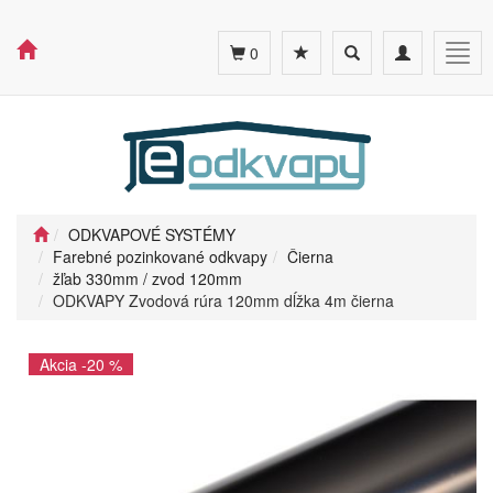
Toggle
Toggle
Togg
0
search
navigation
navig
ODKVAPOVÉ SYSTÉMY
Farebné pozinkované odkvapy
Čierna
žľab 330mm / zvod 120mm
ODKVAPY Zvodová rúra 120mm dĺžka 4m čierna
Akcia -20 %