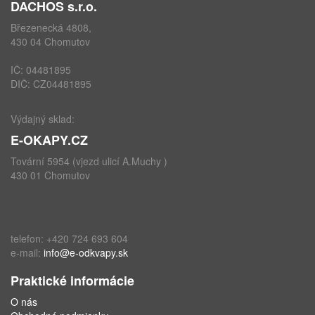
DACHOS s.r.o.
Březenecká 4808,
430 04 Chomutov
IČ: 04481895
DIČ: CZ04481895
Výdajný sklad:
E-OKAPY.CZ
Tovární 5954 (vjezd ulicí A.Muchy )
430 01 Chomutov
telefon: +420 724 693 604
e-mail:
info@e-odkvapy.sk
Praktické informácie
O nás