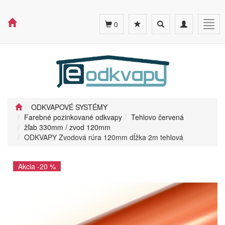
Toggle
Toggle
Togg
0
search
navigation
navig
ODKVAPOVÉ SYSTÉMY
Farebné pozinkované odkvapy
Tehlovo červená
žľab 330mm / zvod 120mm
ODKVAPY Zvodová rúra 120mm dĺžka 2m tehlová
Akcia -20 %