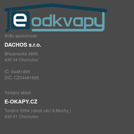
Sídlo spoločnosti:
DACHOS s.r.o.
Březenecká 4808,
430 04 Chomutov
IČ: 04481895
DIČ: CZ04481895
Výdajný sklad:
E-OKAPY.CZ
Tovární 5954 (vjezd ulicí A.Muchy )
430 01 Chomutov