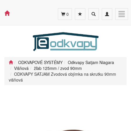
Toggle
Toggle
Togg
0
search
navigation
navig
ODKVAPOVÉ SYSTÉMY
Odkvapy Satjam Niagara
Višňová
žľab 125mm / zvod 90mm
ODKVAPY SATJAM Zvodová objímka na skrutku 90mm
višňová