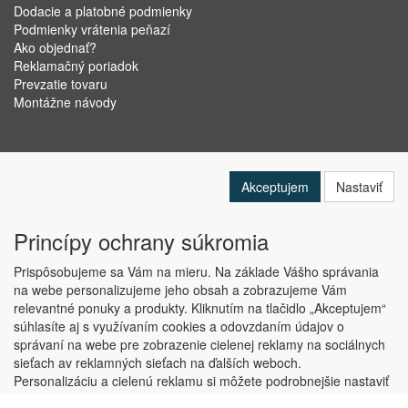
Dodacie a platobné podmienky
Podmienky vrátenia peňazí
Ako objednať?
Reklamačný poriadok
Prevzatie tovaru
Montážne návody
Akceptujem
Nastaviť
Princípy ochrany súkromia
Prispôsobujeme sa Vám na mieru. Na základe Vášho správania
na webe personalizujeme jeho obsah a zobrazujeme Vám
relevantné ponuky a produkty. Kliknutím na tlačidlo „Akceptujem“
Copyright © ABRA Software a.s. 2019
súhlasíte aj s využívaním cookies a odovzdaním údajov o
správaní na webe pre zobrazenie cielenej reklamy na sociálnych
sieťach av reklamných sieťach na ďalších weboch.
Personalizáciu a cielenú reklamu si môžete podrobnejšie nastaviť
alebo kedykoľvek vypnúť po kliknutí na tlačidlo „Nastaviť“.