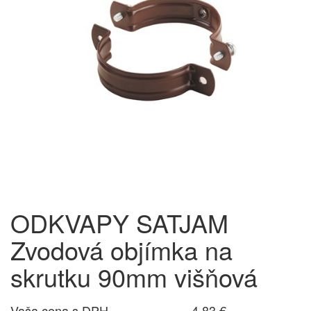
ODKVAPY SATJAM
Zvodová objímka na
skrutku 90mm višňová
Vaša cena s DPH
4,83 €