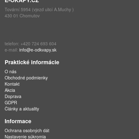
Tovární 5954 (vjezd ulicí A.Muchy )
430 01 Chomutov
telefon: +420 724 693 604
e-mail:
info@e-odkvapy.sk
Praktické informácie
O nás
Obchodné podmienky
Kontakt
Akcia
Doprava
GDPR
Články a aktuality
Informace
Ochrana osobných dát
Nastavenie súkromia