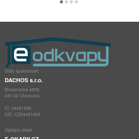
Sídlo spoločnosti:
DACHOS s.r.o.
Březenecká 4808,
430 04 Chomutov
IČ: 04481895
DIČ: CZ04481895
Výdajný sklad:
E-OKAPY.CZ