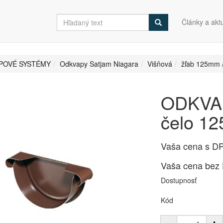
Články a aktu
POVÉ SYSTÉMY
Odkvapy Satjam Niagara
Višňová
žľab 125mm 
ODKVAP
čelo 1
Vaša cena s D
Vaša cena bez
Dostupnosť
Kód