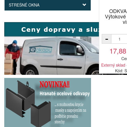
STREŠNÉ OKNA
ODKVA
Výtokové
v
17,88
Ce
Externý sklad 
Kód: 