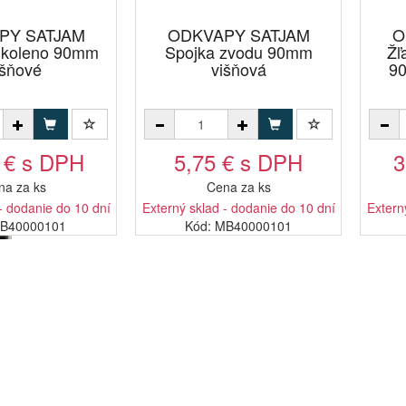
PY SATJAM
ODKVAPY SATJAM
O
 koleno 90mm
Spojka zvodu 90mm
Žľ
išňové
višňová
90
 € s DPH
5,75 € s DPH
3
na za ks
Cena za ks
- dodanie do 10 dní
Externý sklad - dodanie do 10 dní
Extern
SB40000101
Kód: MB40000101