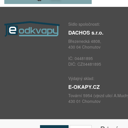
Sídlo spoločnosti:
DACHOS s.r.o.
Březenecká 4808,
430 04 Chomutov
IČ: 04481895
DIČ: CZ04481895
Výdajný sklad:
E-OKAPY.CZ
Tovární 5954 (vjezd ulicí A.Much
430 01 Chomutov
telefon: +420 724 693 604