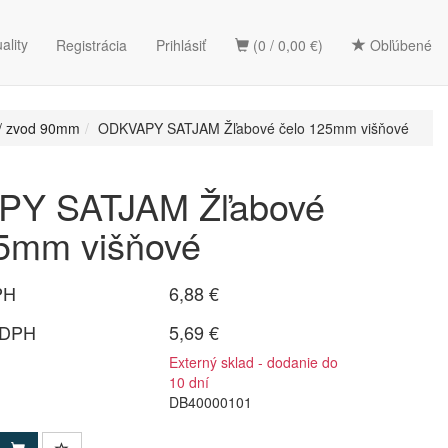
ality
Registrácia
Prihlásiť
(0 / 0,00 €)
Obľúbené
/ zvod 90mm
ODKVAPY SATJAM Žľabové čelo 125mm višňové
Y SATJAM Žľabové
25mm višňové
PH
6,88 €
 DPH
5,69 €
Externý sklad - dodanie do
10 dní
DB40000101