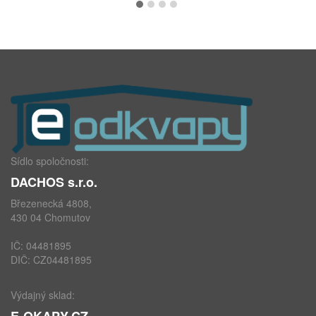
Sídlo spoločnosti:
DACHOS s.r.o.
Březenecká 4808,
430 04 Chomutov
IČ: 04481895
DIČ: CZ04481895
Výdajný sklad:
E-OKAPY.CZ