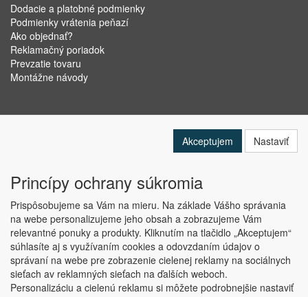
Dodacie a platobné podmienky
Podmienky vrátenia peňazí
Ako objednať?
Reklamačný poriadok
Prevzatie tovaru
Montážne návody
Akceptujem
Nastaviť
Princípy ochrany súkromia
Prispôsobujeme sa Vám na mieru. Na základe Vášho správania
na webe personalizujeme jeho obsah a zobrazujeme Vám
relevantné ponuky a produkty. Kliknutím na tlačidlo „Akceptujem“
Copyright © ABRA Software a.s. 2019
súhlasíte aj s využívaním cookies a odovzdaním údajov o
správaní na webe pre zobrazenie cielenej reklamy na sociálnych
sieťach av reklamných sieťach na ďalších weboch.
Personalizáciu a cielenú reklamu si môžete podrobnejšie nastaviť
alebo kedykoľvek vypnúť po kliknutí na tlačidlo „Nastaviť“.