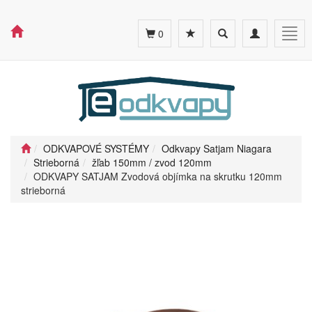
Toggle
Toggle
Togg
0
search
navigation
navig
ODKVAPOVÉ SYSTÉMY
Odkvapy Satjam Niagara
Strieborná
žľab 150mm / zvod 120mm
ODKVAPY SATJAM Zvodová objímka na skrutku 120mm
strieborná