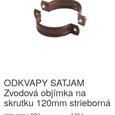
ODKVAPY SATJAM
Zvodová objímka na
skrutku 120mm strieborná
Vaša cena s DPH
7,58 €