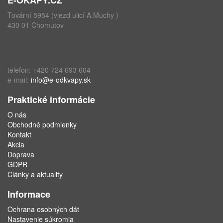
Tovární 5954 (vjezd ulicí A.Muchy )
430 01 Chomutov
telefon: +420 724 693 604
e-mail:
info@e-odkvapy.sk
Praktické informácie
O nás
Obchodné podmienky
Kontakt
Akcia
Doprava
GDPR
Články a aktuality
Informace
Ochrana osobných dát
Nastavenie súkromia