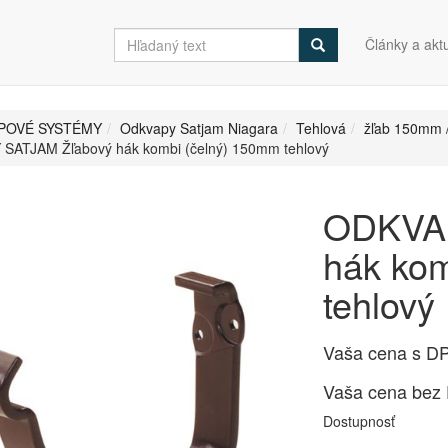
Články a aktu
POVÉ SYSTÉMY
Odkvapy Satjam Niagara
Tehlová
žľab 150mm 
SATJAM Žľabový hák kombi (čelný) 150mm tehlový
ODKVAP
hák ko
tehlový
Vaša cena s D
Vaša cena bez
Dostupnosť