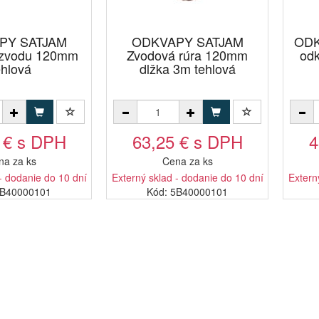
PY SATJAM
ODKVAPY SATJAM
ODK
zvodu 120mm
Zvodová rúra 120mm
od
ehlová
dlžka 3m tehlová
 € s DPH
63,25 € s DPH
4
na za ks
Cena za ks
- dodanie do 10 dní
Externý sklad - dodanie do 10 dní
Extern
1B40000101
Kód: 5B40000101