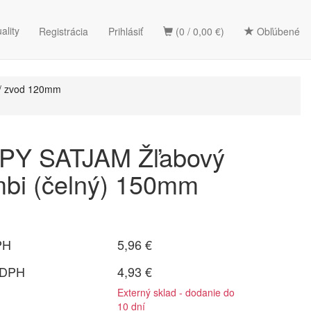
ality
Registrácia
Prihlásiť
(0 / 0,00 €)
Obľúbené
/ zvod 120mm
Y SATJAM Žľabový
mbi (čelný) 150mm
PH
5,96 €
 DPH
4,93 €
Externý sklad - dodanie do
10 dní