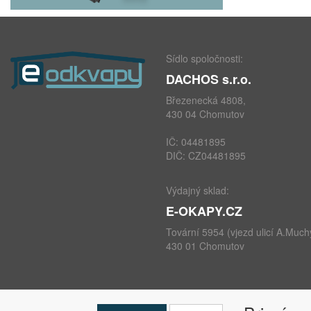
Sídlo spoločnosti:
DACHOS s.r.o.
Březenecká 4808,
430 04 Chomutov
IČ: 04481895
DIČ: CZ04481895
Výdajný sklad:
E-OKAPY.CZ
Tovární 5954 (vjezd ulicí A.Much
430 01 Chomutov
telefon: +420 724 693 604