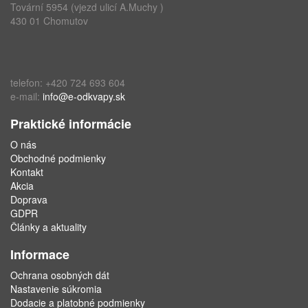
Tovární 5954 (vjezd ulicí A.Muchy )
430 01 Chomutov
telefon: +420 724 693 604
e-mail:
info@e-odkvapy.sk
Praktické informácie
O nás
Obchodné podmienky
Kontakt
Akcia
Doprava
GDPR
Články a aktuality
Informace
Ochrana osobných dát
Nastavenie súkromia
Dodacie a platobné podmienky