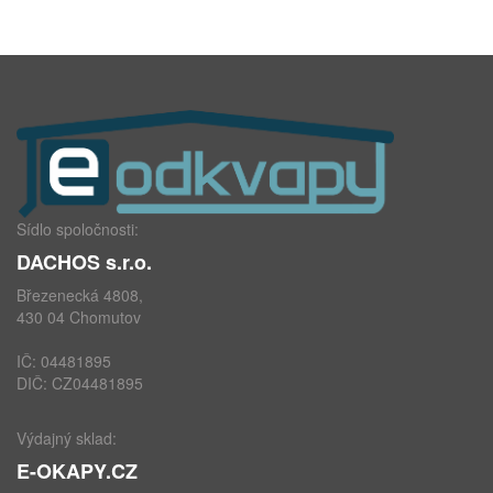
Sídlo spoločnosti:
DACHOS s.r.o.
Březenecká 4808,
430 04 Chomutov
IČ: 04481895
DIČ: CZ04481895
Výdajný sklad:
E-OKAPY.CZ