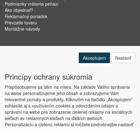
Podmienky vrátenia peňazí
Ako objednať?
Reklamačný poriadok
Prevzatie tovaru
Montážne návody
Akceptujem
Nastaviť
Princípy ochrany súkromia
Prispôsobujeme sa Vám na mieru. Na základe Vášho správania
na webe personalizujeme jeho obsah a zobrazujeme Vám
relevantné ponuky a produkty. Kliknutím na tlačidlo „Akceptujem“
Copyright © ABRA Software a.s. 2019
súhlasíte aj s využívaním cookies a odovzdaním údajov o
správaní na webe pre zobrazenie cielenej reklamy na sociálnych
sieťach av reklamných sieťach na ďalších weboch.
Personalizáciu a cielenú reklamu si môžete podrobnejšie nastaviť
alebo kedykoľvek vypnúť po kliknutí na tlačidlo „Nastaviť“.