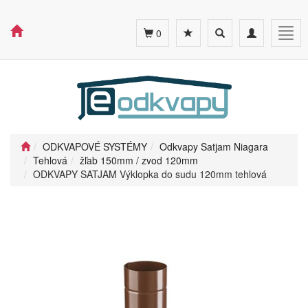
Toggle
Toggle
Togg
0
search
navigation
navig
ODKVAPOVÉ SYSTÉMY
Odkvapy Satjam Niagara
Tehlová
žľab 150mm / zvod 120mm
ODKVAPY SATJAM Výklopka do sudu 120mm tehlová