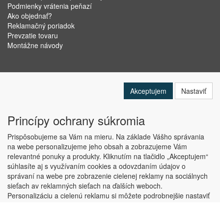
Podmienky vrátenia peňazí
Ako objednať?
Reklamačný poriadok
Prevzatie tovaru
Montážne návody
Akceptujem
Nastaviť
Princípy ochrany súkromia
Prispôsobujeme sa Vám na mieru. Na základe Vášho správania
na webe personalizujeme jeho obsah a zobrazujeme Vám
relevantné ponuky a produkty. Kliknutím na tlačidlo „Akceptujem“
Copyright © ABRA Software a.s. 2019
súhlasíte aj s využívaním cookies a odovzdaním údajov o
správaní na webe pre zobrazenie cielenej reklamy na sociálnych
sieťach av reklamných sieťach na ďalších weboch.
Personalizáciu a cielenú reklamu si môžete podrobnejšie nastaviť
alebo kedykoľvek vypnúť po kliknutí na tlačidlo „Nastaviť“.