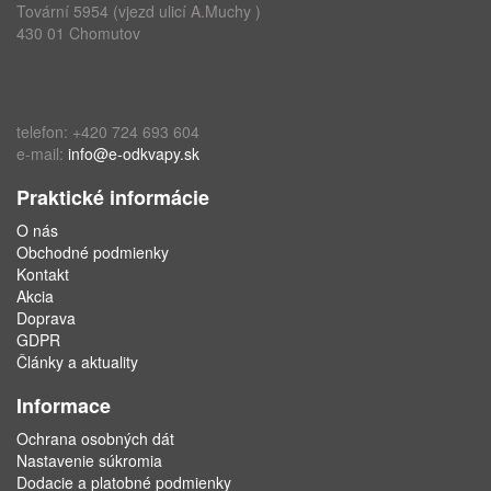
Tovární 5954 (vjezd ulicí A.Muchy )
430 01 Chomutov
telefon: +420 724 693 604
e-mail:
info@e-odkvapy.sk
Praktické informácie
O nás
Obchodné podmienky
Kontakt
Akcia
Doprava
GDPR
Články a aktuality
Informace
Ochrana osobných dát
Nastavenie súkromia
Dodacie a platobné podmienky