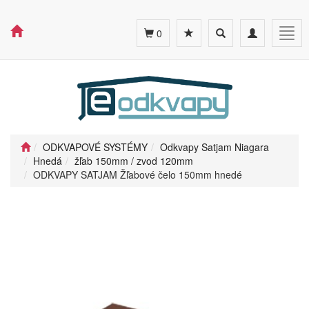
Toggle
Toggle
Togg
0
search
navigation
navig
ODKVAPOVÉ SYSTÉMY
Odkvapy Satjam Niagara
Hnedá
žľab 150mm / zvod 120mm
ODKVAPY SATJAM Žľabové čelo 150mm hnedé