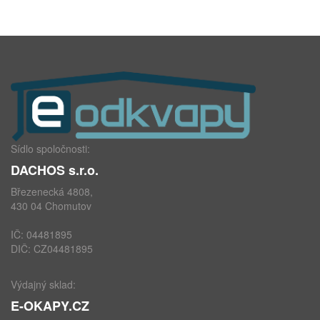
Sídlo spoločnosti:
DACHOS s.r.o.
Březenecká 4808,
430 04 Chomutov
IČ: 04481895
DIČ: CZ04481895
Výdajný sklad:
E-OKAPY.CZ