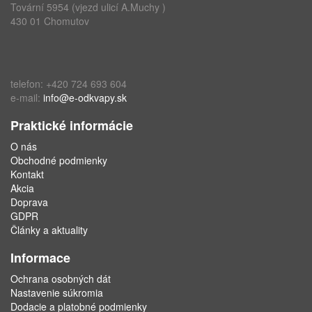
Tovární 5954 (vjezd ulicí A.Muchy )
430 01 Chomutov
telefon: +420 724 693 604
e-mail:
info@e-odkvapy.sk
Praktické informácie
O nás
Obchodné podmienky
Kontakt
Akcia
Doprava
GDPR
Články a aktuality
Informace
Ochrana osobných dát
Nastavenie súkromia
Dodacie a platobné podmienky