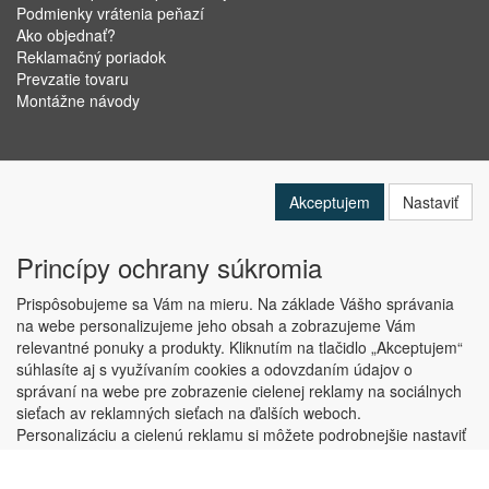
Podmienky vrátenia peňazí
Ako objednať?
Reklamačný poriadok
Prevzatie tovaru
Montážne návody
Akceptujem
Nastaviť
Princípy ochrany súkromia
Prispôsobujeme sa Vám na mieru. Na základe Vášho správania
na webe personalizujeme jeho obsah a zobrazujeme Vám
relevantné ponuky a produkty. Kliknutím na tlačidlo „Akceptujem“
Copyright © ABRA Software a.s. 2019
súhlasíte aj s využívaním cookies a odovzdaním údajov o
správaní na webe pre zobrazenie cielenej reklamy na sociálnych
sieťach av reklamných sieťach na ďalších weboch.
Personalizáciu a cielenú reklamu si môžete podrobnejšie nastaviť
alebo kedykoľvek vypnúť po kliknutí na tlačidlo „Nastaviť“.