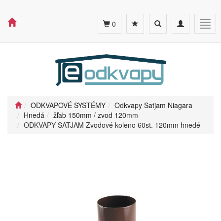
Toggle
Toggle
Togg
0
search
navigation
navig
ODKVAPOVÉ SYSTÉMY
Odkvapy Satjam Niagara
Hnedá
žľab 150mm / zvod 120mm
ODKVAPY SATJAM Zvodové koleno 60st. 120mm hnedé