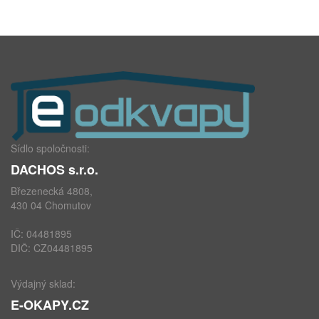
Sídlo spoločnosti:
DACHOS s.r.o.
Březenecká 4808,
430 04 Chomutov
IČ: 04481895
DIČ: CZ04481895
Výdajný sklad:
E-OKAPY.CZ