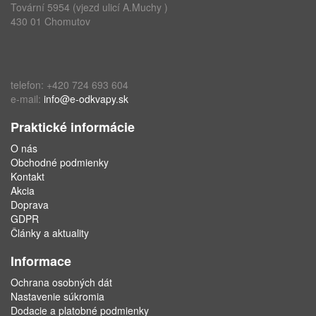
Tovární 5954 (vjezd ulicí A.Muchy )
430 01 Chomutov
telefon: +420 724 693 604
e-mail:
info@e-odkvapy.sk
Praktické informácie
O nás
Obchodné podmienky
Kontakt
Akcia
Doprava
GDPR
Články a aktuality
Informace
Ochrana osobných dát
Nastavenie súkromia
Dodacie a platobné podmienky