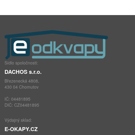
Sídlo spoločnosti:
DACHOS s.r.o.
Březenecká 4808,
430 04 Chomutov
IČ: 04481895
DIČ: CZ04481895
Výdajný sklad:
E-OKAPY.CZ