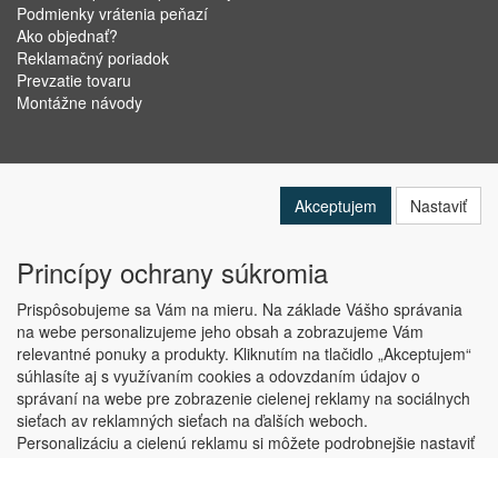
Podmienky vrátenia peňazí
Ako objednať?
Reklamačný poriadok
Prevzatie tovaru
Montážne návody
Akceptujem
Nastaviť
Princípy ochrany súkromia
Prispôsobujeme sa Vám na mieru. Na základe Vášho správania
na webe personalizujeme jeho obsah a zobrazujeme Vám
relevantné ponuky a produkty. Kliknutím na tlačidlo „Akceptujem“
Copyright © ABRA Software a.s. 2019
súhlasíte aj s využívaním cookies a odovzdaním údajov o
správaní na webe pre zobrazenie cielenej reklamy na sociálnych
sieťach av reklamných sieťach na ďalších weboch.
Personalizáciu a cielenú reklamu si môžete podrobnejšie nastaviť
alebo kedykoľvek vypnúť po kliknutí na tlačidlo „Nastaviť“.