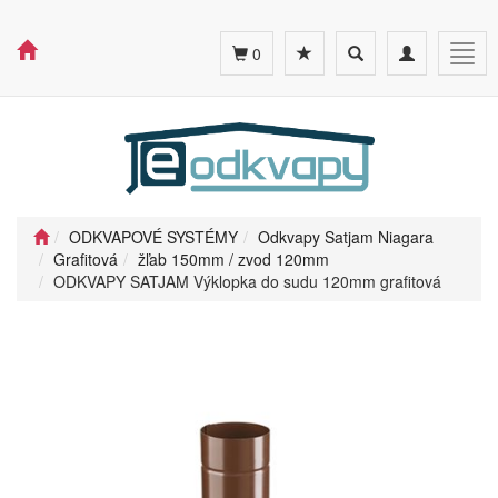
Toggle
Toggle
Togg
0
search
navigation
navig
ODKVAPOVÉ SYSTÉMY
Odkvapy Satjam Niagara
Grafitová
žľab 150mm / zvod 120mm
ODKVAPY SATJAM Výklopka do sudu 120mm grafitová