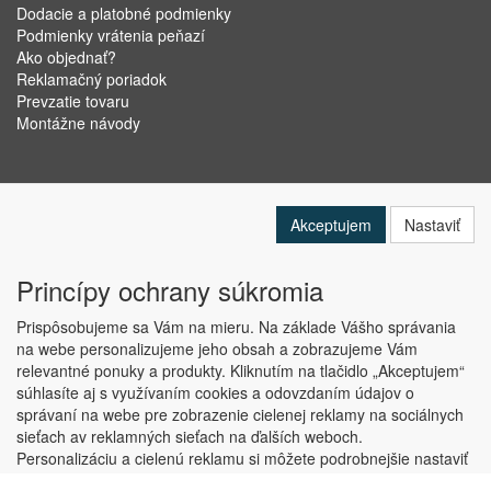
Dodacie a platobné podmienky
Podmienky vrátenia peňazí
Ako objednať?
Reklamačný poriadok
Prevzatie tovaru
Montážne návody
Akceptujem
Nastaviť
Princípy ochrany súkromia
Prispôsobujeme sa Vám na mieru. Na základe Vášho správania
na webe personalizujeme jeho obsah a zobrazujeme Vám
relevantné ponuky a produkty. Kliknutím na tlačidlo „Akceptujem“
Copyright © ABRA Software a.s. 2019
súhlasíte aj s využívaním cookies a odovzdaním údajov o
správaní na webe pre zobrazenie cielenej reklamy na sociálnych
sieťach av reklamných sieťach na ďalších weboch.
Personalizáciu a cielenú reklamu si môžete podrobnejšie nastaviť
alebo kedykoľvek vypnúť po kliknutí na tlačidlo „Nastaviť“.