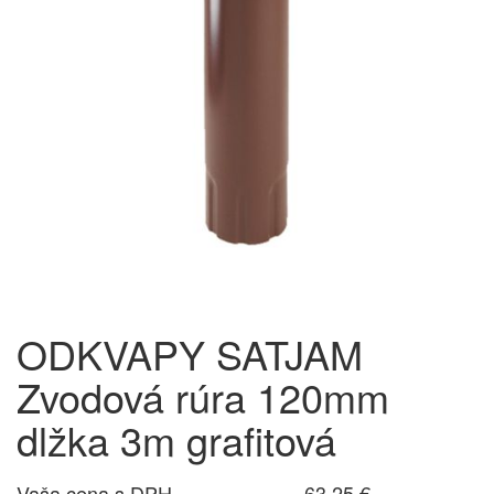
ODKVAPY SATJAM
Zvodová rúra 120mm
dlžka 3m grafitová
Vaša cena s DPH
63,25 €