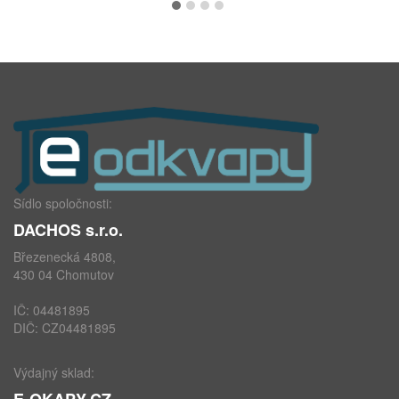
Sídlo spoločnosti:
DACHOS s.r.o.
Březenecká 4808,
430 04 Chomutov
IČ: 04481895
DIČ: CZ04481895
Výdajný sklad:
E-OKAPY.CZ