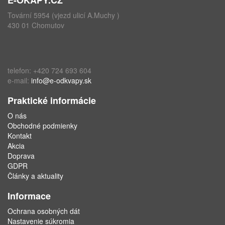
Tovární 5954 (vjezd ulicí A.Muchy )
430 01 Chomutov
telefon: +420 724 693 604
e-mail:
info@e-odkvapy.sk
Praktické informácie
O nás
Obchodné podmienky
Kontakt
Akcia
Doprava
GDPR
Články a aktuality
Informace
Ochrana osobných dát
Nastavenie súkromia