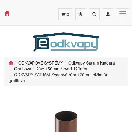
Toggle
Toggle
Togg
0
search
navigation
navig
ODKVAPOVÉ SYSTÉMY
Odkvapy Satjam Niagara
Grafitová
žľab 150mm / zvod 120mm
ODKVAPY SATJAM Zvodová rúra 120mm dlžka 3m
grafitová