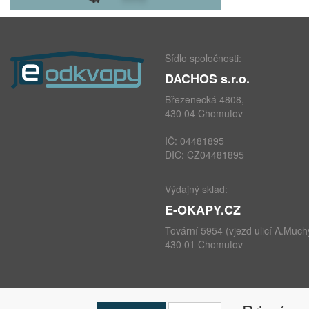
Sídlo spoločnosti:
DACHOS s.r.o.
Březenecká 4808,
430 04 Chomutov
IČ: 04481895
DIČ: CZ04481895
Výdajný sklad:
E-OKAPY.CZ
Tovární 5954 (vjezd ulicí A.Much
430 01 Chomutov
telefon: +420 724 693 604