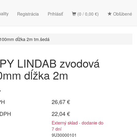
ality
Registrácia
Prihlásiť
(0 / 0,00 €)
Obľúbené
100mm dĺžka 2m tm.šedá
Y LINDAB zvodová
00mm dĺžka 2m
á
PH
26,67 €
 DPH
22,04 €
Externý sklad - dodanie do
7 dní
9U30000101