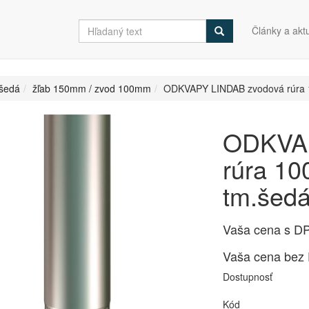
Články a aktu
šedá
žľab 150mm / zvod 100mm
ODKVAPY LINDAB zvodová rúra 
ODKVAP
rúra 1
tm.šed
Vaša cena s D
Vaša cena bez
Dostupnosť
Kód