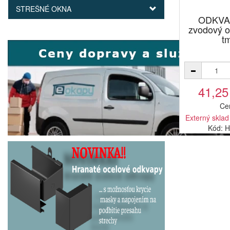
STREŠNÉ OKNA
ODKVA
zvodový 
t
41,25
Ce
Externý sklad
Kód: 