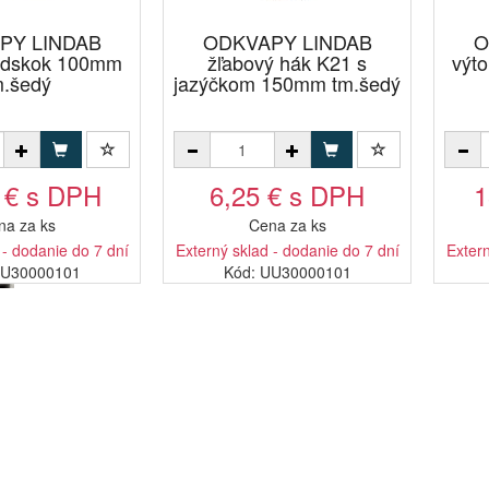
PY LINDAB
ODKVAPY LINDAB
O
odskok 100mm
žľabový hák K21 s
výt
m.šedý
jazýčkom 150mm tm.šedý
 € s DPH
6,25 € s DPH
1
na za ks
Cena za ks
 - dodanie do 7 dní
Externý sklad - dodanie do 7 dní
Extern
HU30000101
Kód: UU30000101