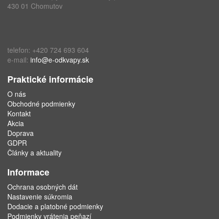
430 01 Chomutov
telefon: +420 724 693 604
e-mail:
info@e-odkvapy.sk
Praktické informácie
O nás
Obchodné podmienky
Kontakt
Akcia
Doprava
GDPR
Články a aktuality
Informace
Ochrana osobných dát
Nastavenie súkromia
Dodacie a platobné podmienky
Podmienky vrátenia peňazí