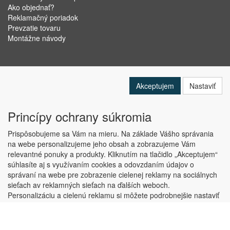
Ako objednať?
Reklamačný poriadok
Prevzatie tovaru
Montážne návody
Akceptujem
Nastaviť
Princípy ochrany súkromia
Prispôsobujeme sa Vám na mieru. Na základe Vášho správania
na webe personalizujeme jeho obsah a zobrazujeme Vám
relevantné ponuky a produkty. Kliknutím na tlačidlo „Akceptujem“
Copyright © ABRA Software a.s. 2019
súhlasíte aj s využívaním cookies a odovzdaním údajov o
správaní na webe pre zobrazenie cielenej reklamy na sociálnych
sieťach av reklamných sieťach na ďalších weboch.
Personalizáciu a cielenú reklamu si môžete podrobnejšie nastaviť
alebo kedykoľvek vypnúť po kliknutí na tlačidlo „Nastaviť“.