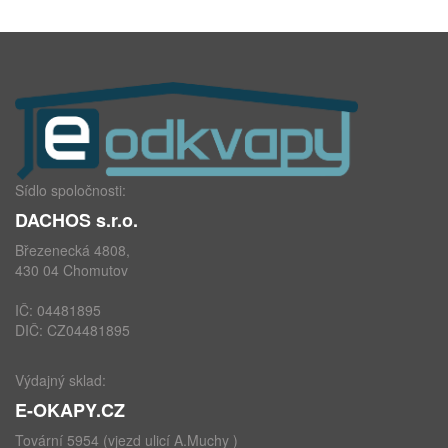
Sídlo spoločnosti:
DACHOS s.r.o.
Březenecká 4808,
430 04 Chomutov
IČ: 04481895
DIČ: CZ04481895
Výdajný sklad:
E-OKAPY.CZ
Tovární 5954 (vjezd ulicí A.Muchy )