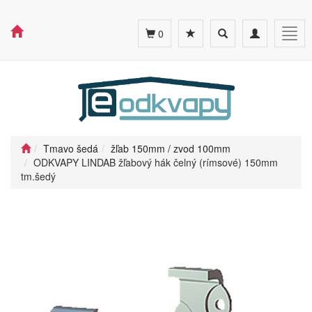
Toggle
Toggle
Togg
0
search
navigation
navig
Tmavo šedá
žľab 150mm / zvod 100mm
ODKVAPY LINDAB žľabový hák čelný (rímsové) 150mm
tm.šedý