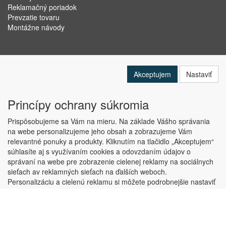
Reklamačný poriadok
Prevzatie tovaru
Montážne návody
Akceptujem
Nastaviť
Princípy ochrany súkromia
Prispôsobujeme sa Vám na mieru. Na základe Vášho správania
na webe personalizujeme jeho obsah a zobrazujeme Vám
relevantné ponuky a produkty. Kliknutím na tlačidlo „Akceptujem“
Copyright © ABRA Software a.s. 2019
súhlasíte aj s využívaním cookies a odovzdaním údajov o
správaní na webe pre zobrazenie cielenej reklamy na sociálnych
sieťach av reklamných sieťach na ďalších weboch.
Personalizáciu a cielenú reklamu si môžete podrobnejšie nastaviť
alebo kedykoľvek vypnúť po kliknutí na tlačidlo „Nastaviť“.