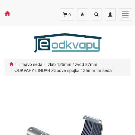
Toggle
Toggle
Togg
0
search
navigation
navig
Tmavo šedá
žľab 125mm / zvod 87mm
ODKVAPY LINDAB žľabové spojka 125mm tm.šedá