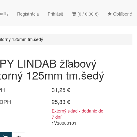
ality
Registrácia
Prihlásiť
(0 / 0,00 €)
Obľúbené
útorný 125mm tm.šedý
Y LINDAB žľabový
útorný 125mm tm.šedý
PH
31,25 €
 DPH
25,83 €
Externý sklad - dodanie do
7 dní
1V30000101