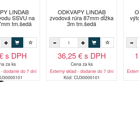
PY LINDAB
ODKVAPY LINDAB
O
zvodu SSVU na
zvodová rúra 87mm dĺžka
výt
87mm tm.šedá
3m tm.šedá
 € s DPH
36,25 € s DPH
1
na za ks
Cena za ks
 - dodanie do 7 dní
Externý sklad - dodanie do 7 dní
Extern
2U30000101
Kód: CU30000101