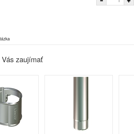
tázka
 Vás zaujímať