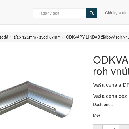
Články a aktu
šedá
žľab 125mm / zvod 87mm
ODKVAPY LINDAB žľabový roh vn
ODKVAP
roh vn
Vaša cena s D
Vaša cena bez
Dostupnosť
Kód