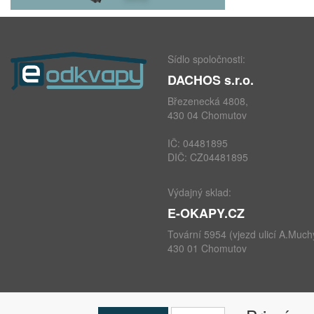
Sídlo spoločnosti:
DACHOS s.r.o.
Březenecká 4808,
430 04 Chomutov
IČ: 04481895
DIČ: CZ04481895
Výdajný sklad:
E-OKAPY.CZ
Tovární 5954 (vjezd ulicí A.Much
430 01 Chomutov
telefon: +420 724 693 604