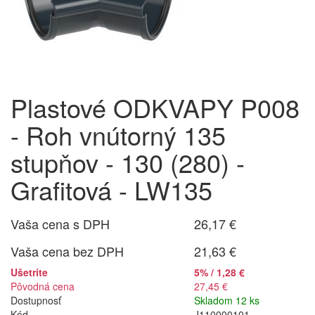
Plastové ODKVAPY P008
- Roh vnútorný 135
stupňov - 130 (280) -
Grafitová - LW135
Vaša cena s DPH
26,17 €
Vaša cena bez DPH
21,63 €
Ušetríte
5% / 1,28 €
Pôvodná cena
27,45 €
Dostupnosť
Skladom 12 ks
Kód
J110000101