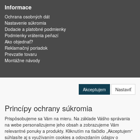
Informace
Ochrana osobných dát
Nastavenie súkromia
Dodacie a platobné podmienky
Podmienky vrátenia peňazí
Ako objednať?
Reklamačný poriadok
Prevzatie tovaru
Montážne návody
Akceptujem
Nastaviť
Princípy ochrany súkromia
Prispôsobujeme sa Vám na mieru. Na základe Vášho správania
na webe personalizujeme jeho obsah a zobrazujeme Vám
relevantné ponuky a produkty. Kliknutím na tlačidlo „Akceptujem“
Copyright © ABRA Software a.s. 2019
súhlasíte aj s využívaním cookies a odovzdaním údajov o