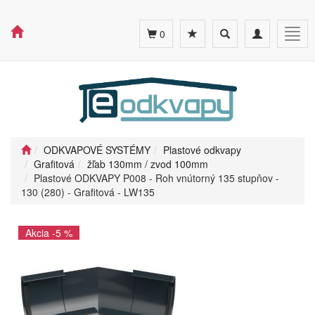
Toggle
Toggle
Togg
0
search
navigation
navig
ODKVAPOVÉ SYSTÉMY
Plastové odkvapy
Grafitová
žľab 130mm / zvod 100mm
Plastové ODKVAPY P008 - Roh vnútorný 135 stupňov -
130 (280) - Grafitová - LW135
Akcia -5 %