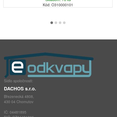
Kód: O310000101
Sídlo spoločnosti:
DACHOS s.r.o.
Březenecká 4808,
430 04 Chomutov
IČ: 04481895