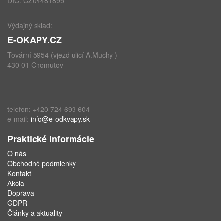
DIČ: CZ04481895
Výdajný sklad:
E-OKAPY.CZ
Tovární 5954 (vjezd ulicí A.Muchy )
430 01 Chomutov
telefon: +420 724 693 604
e-mail:
info@e-odkvapy.sk
Praktické informácie
O nás
Obchodné podmienky
Kontakt
Akcia
Doprava
GDPR
Články a aktuality