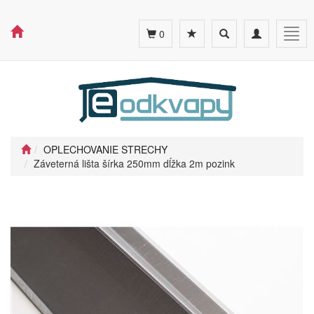
Toggle
Toggle
Togg
0
search
navigation
navig
OPLECHOVANIE STRECHY
Záveterná lišta šírka 250mm dĺžka 2m pozink