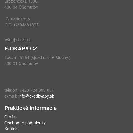
Březenecká 4808,
430 04 Chomutov
IČ: 04481895
DIČ: CZ04481895
Výdajný sklad:
E-OKAPY.CZ
Tovární 5954 (vjezd ulicí A.Muchy )
430 01 Chomutov
telefon: +420 724 693 604
e-mail:
info@e-odkvapy.sk
Praktické informácie
O nás
Obchodné podmienky
Kontakt