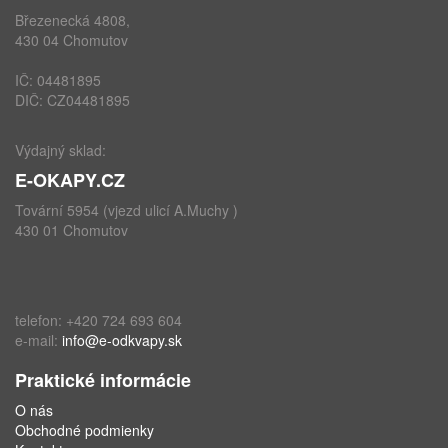
Březenecká 4808,
430 04 Chomutov
IČ: 04481895
DIČ: CZ04481895
Výdajný sklad:
E-OKAPY.CZ
Tovární 5954 (vjezd ulicí A.Muchy )
430 01 Chomutov
telefon: +420 724 693 604
e-mail:
info@e-odkvapy.sk
Praktické informácie
O nás
Obchodné podmienky