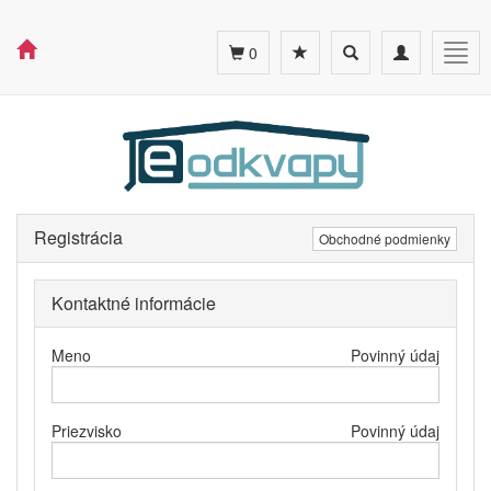
Toggle
Toggle
Togg
0
search
navigation
navig
Registrácia
Obchodné podmienky
Kontaktné informácie
Meno
Povinný údaj
Priezvisko
Povinný údaj