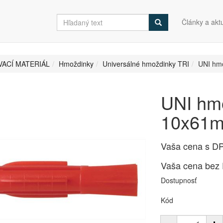
Články a aktu
ACÍ MATERIÁL
Hmoždinky
Universálné hmoždinky TRI
UNI hmo
UNI hm
10x61mm
Vaša cena s D
Vaša cena bez
Dostupnosť
Kód