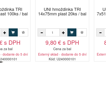
oždinka TRI
UNI hmoždinka TRI
U
st 100ks / bal
14x75mm plast 20ks / bal
7x51
 € s DPH
9,80 € s DPH
a za bal
Cena za bal
 - dodanie do 5 dní
Externý sklad - dodanie do 5 dní
Extern
R240000101
Kód: U240000101