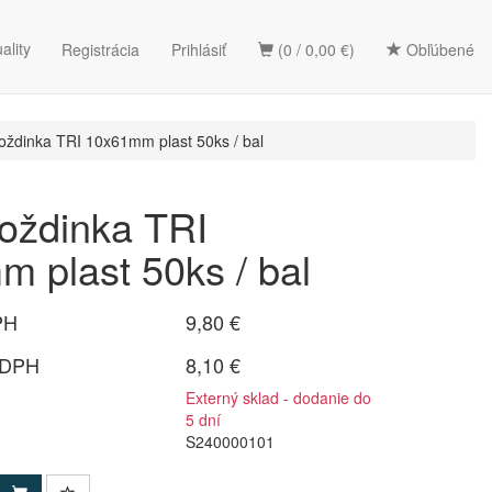
ality
Registrácia
Prihlásiť
(0 / 0,00 €)
Obľúbené
ždinka TRI 10x61mm plast 50ks / bal
oždinka TRI
 plast 50ks / bal
PH
9,80 €
 DPH
8,10 €
Externý sklad - dodanie do
5 dní
S240000101