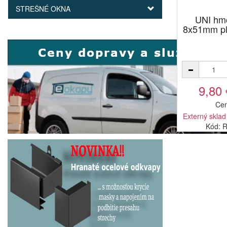
STREŠNÉ OKNA
UNI hm
8x51mm pla
9,80
Cen
Externý sklad
Kód: 