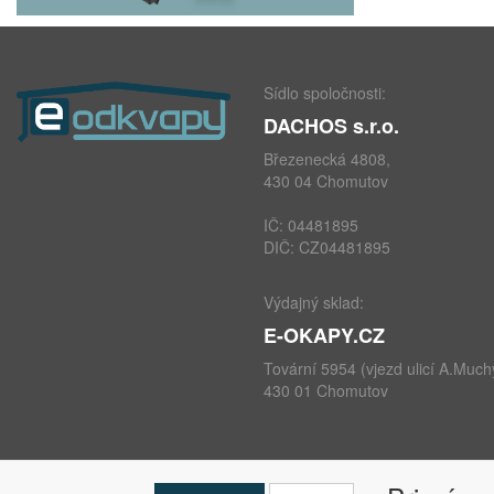
Sídlo spoločnosti:
DACHOS s.r.o.
Březenecká 4808,
430 04 Chomutov
IČ: 04481895
DIČ: CZ04481895
Výdajný sklad:
E-OKAPY.CZ
Tovární 5954 (vjezd ulicí A.Much
430 01 Chomutov
telefon: +420 724 693 604