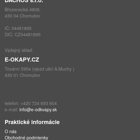
Březenecká 4808,
430 04 Chomutov
IČ: 04481895
DIČ: CZ04481895
Výdajný sklad:
E-OKAPY.CZ
Tovární 5954 (vjezd ulicí A.Muchy )
430 01 Chomutov
telefon: +420 724 693 604
e-mail:
info@e-odkvapy.sk
Praktické informácie
O nás
Obchodné podmienky