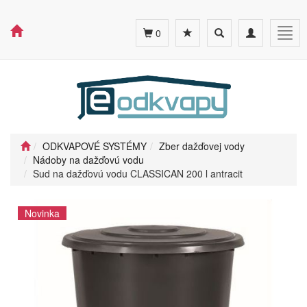
Toggle
Toggle
Togg
0
search
navigation
navig
ODKVAPOVÉ SYSTÉMY
Zber dažďovej vody
Nádoby na dažďovú vodu
Sud na dažďovú vodu CLASSICAN 200 l antracit
Novinka