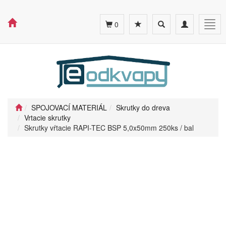
Toggle
Toggle
Togg
0
search
navigation
navig
SPOJOVACÍ MATERIÁL
Skrutky do dreva
Vrtacie skrutky
Skrutky vŕtacie RAPI-TEC BSP 5,0x50mm 250ks / bal