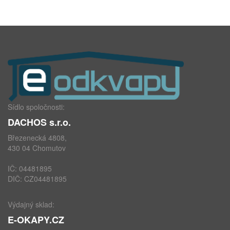
Sídlo spoločnosti:
DACHOS s.r.o.
Březenecká 4808,
430 04 Chomutov
IČ: 04481895
DIČ: CZ04481895
Výdajný sklad:
E-OKAPY.CZ