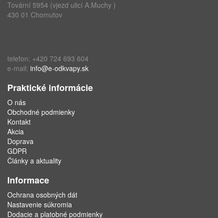
Tovární 5954 (vjezd ulicí A.Muchy )
430 01 Chomutov
telefon: +420 724 693 604
e-mail:
info@e-odkvapy.sk
Praktické informácie
O nás
Obchodné podmienky
Kontakt
Akcia
Doprava
GDPR
Články a aktuality
Informace
Ochrana osobných dát
Nastavenie súkromia
Dodacie a platobné podmienky