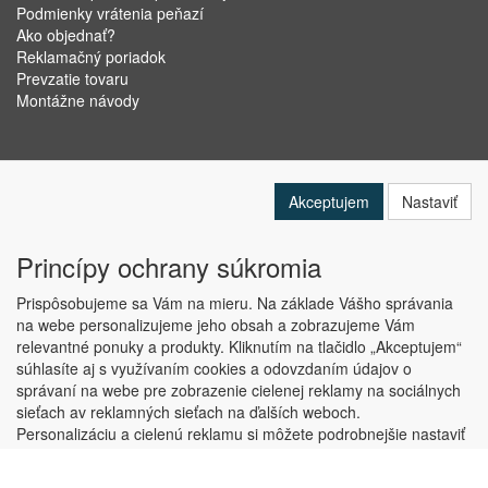
Podmienky vrátenia peňazí
Ako objednať?
Reklamačný poriadok
Prevzatie tovaru
Montážne návody
Akceptujem
Nastaviť
Princípy ochrany súkromia
Prispôsobujeme sa Vám na mieru. Na základe Vášho správania
na webe personalizujeme jeho obsah a zobrazujeme Vám
relevantné ponuky a produkty. Kliknutím na tlačidlo „Akceptujem“
Copyright © ABRA Software a.s. 2019
súhlasíte aj s využívaním cookies a odovzdaním údajov o
správaní na webe pre zobrazenie cielenej reklamy na sociálnych
sieťach av reklamných sieťach na ďalších weboch.
Personalizáciu a cielenú reklamu si môžete podrobnejšie nastaviť
alebo kedykoľvek vypnúť po kliknutí na tlačidlo „Nastaviť“.