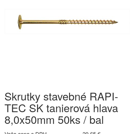
Skrutky stavebné RAPI-
TEC SK tanierová hlava
8,0x50mm 50ks / bal
Vaša cena s DPH
29,65 €