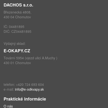
DACHOS s.r.o.
Březenecká 4808,
430 04 Chomutov
IČ: 04481895
DIČ: CZ04481895
Výdajný sklad:
E-OKAPY.CZ
Tovární 5954 (vjezd ulicí A.Muchy )
430 01 Chomutov
telefon: +420 724 693 604
e-mail:
info@e-odkvapy.sk
Praktické informácie
O nás