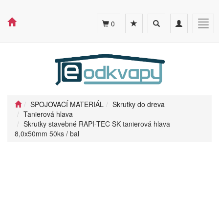
Toggle
Toggle
Togg
0
search
navigation
navig
SPOJOVACÍ MATERIÁL
Skrutky do dreva
Tanierová hlava
Skrutky stavebné RAPI-TEC SK tanierová hlava
8,0x50mm 50ks / bal