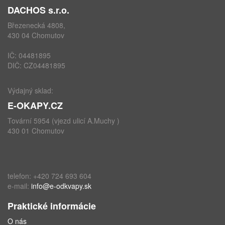
DACHOS s.r.o.
Březenecká 4808,
430 04 Chomutov
IČ: 04481895
DIČ: CZ04481895
Výdajný sklad:
E-OKAPY.CZ
Tovární 5954 (vjezd ulicí A.Muchy )
430 01 Chomutov
telefon: +420 724 693 604
e-mail:
info@e-odkvapy.sk
Praktické informácie
O nás