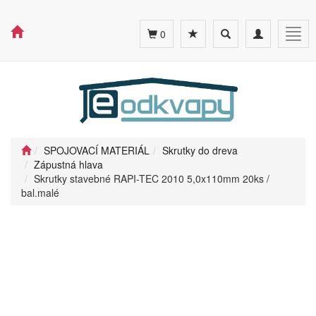
Toggle
Toggle
Togg
0
search
navigation
navig
SPOJOVACÍ MATERIÁL
Skrutky do dreva
Zápustná hlava
Skrutky stavebné RAPI-TEC 2010 5,0x110mm 20ks /
bal.malé