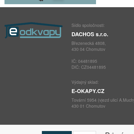
Sídlo spoločnosti:
DACHOS s.r.o.
Březenecká 4808,
430 04 Chomutov
IČ: 04481895
DIČ: CZ04481895
Výdajný sklad:
E-OKAPY.CZ
Tovární 5954 (vjezd ulicí A.Much
430 01 Chomutov
telefon: +420 724 693 604