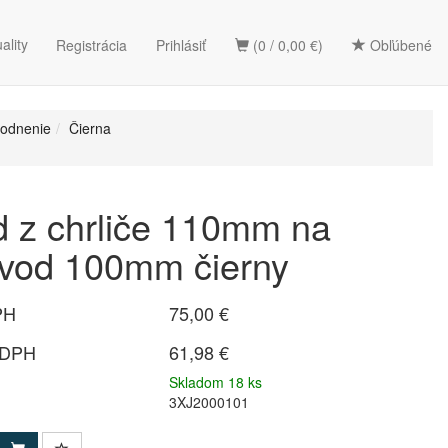
ality
Registrácia
Prihlásiť
(0 / 0,00 €)
Obľúbené
vodnenie
Čierna
 z chrliče 110mm na
zvod 100mm čierny
PH
75,00 €
 DPH
61,98 €
Skladom 18 ks
3XJ2000101