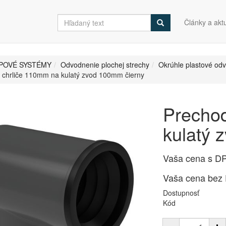
Články a aktu
POVÉ SYSTÉMY
Odvodnenie plochej strechy
Okrúhle plastové od
 chrliče 110mm na kulatý zvod 100mm čierny
Prechod
kulatý 
Vaša cena s D
Vaša cena bez
Dostupnosť
Kód