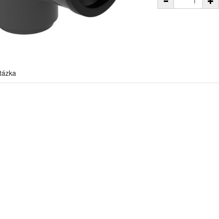
tázka