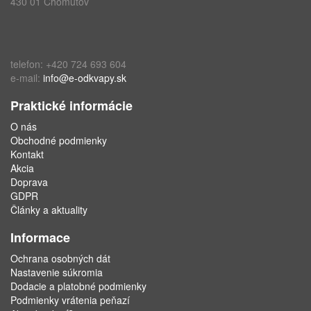
430 01 Chomutov
telefon: +420 724 693 604
e-mail:
info@e-odkvapy.sk
Praktické informácie
O nás
Obchodné podmienky
Kontakt
Akcia
Doprava
GDPR
Články a aktuality
Informace
Ochrana osobných dát
Nastavenie súkromia
Dodacie a platobné podmienky
Podmienky vrátenia peňazí