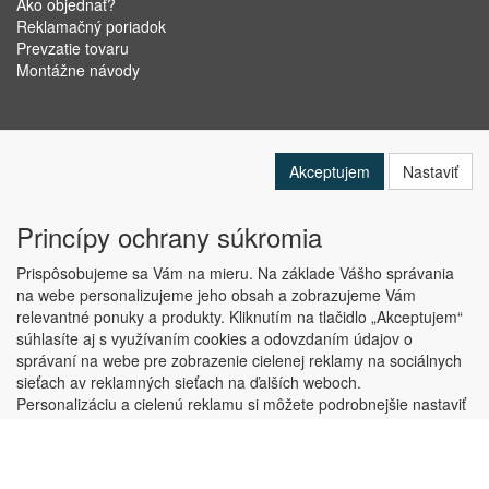
Ako objednať?
Reklamačný poriadok
Prevzatie tovaru
Montážne návody
Akceptujem
Nastaviť
Princípy ochrany súkromia
Prispôsobujeme sa Vám na mieru. Na základe Vášho správania
na webe personalizujeme jeho obsah a zobrazujeme Vám
relevantné ponuky a produkty. Kliknutím na tlačidlo „Akceptujem“
Copyright © ABRA Software a.s. 2019
súhlasíte aj s využívaním cookies a odovzdaním údajov o
správaní na webe pre zobrazenie cielenej reklamy na sociálnych
sieťach av reklamných sieťach na ďalších weboch.
Personalizáciu a cielenú reklamu si môžete podrobnejšie nastaviť
alebo kedykoľvek vypnúť po kliknutí na tlačidlo „Nastaviť“.