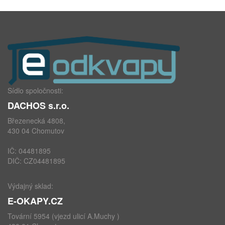
Sídlo spoločnosti:
DACHOS s.r.o.
Březenecká 4808,
430 04 Chomutov
IČ: 04481895
DIČ: CZ04481895
Výdajný sklad:
E-OKAPY.CZ
Tovární 5954 (vjezd ulicí A.Muchy )