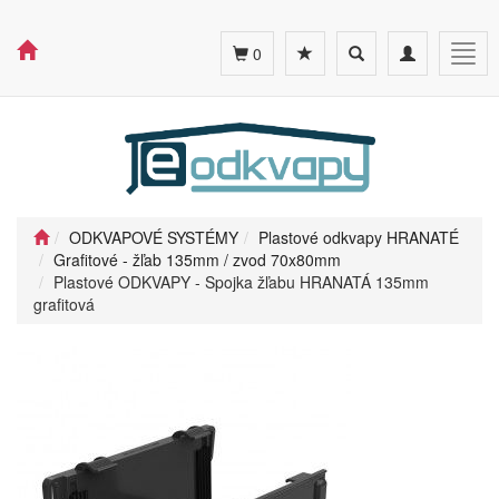
Toggle
Toggle
Togg
0
search
navigation
navig
ODKVAPOVÉ SYSTÉMY
Plastové odkvapy HRANATÉ
Grafitové - žľab 135mm / zvod 70x80mm
Plastové ODKVAPY - Spojka žľabu HRANATÁ 135mm
grafitová