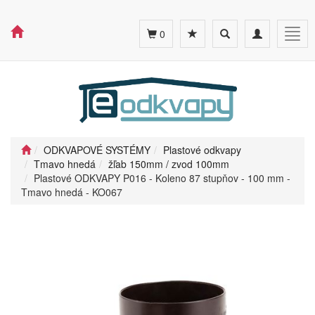
Toggle
Toggle
Togg
0
search
navigation
navig
ODKVAPOVÉ SYSTÉMY
Plastové odkvapy
Tmavo hnedá
žľab 150mm / zvod 100mm
Plastové ODKVAPY P016 - Koleno 87 stupňov - 100 mm -
Tmavo hnedá - KO067