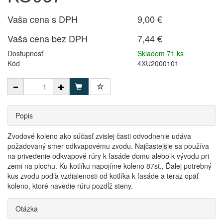
Vaša cena s DPH
9,00 €
Vaša cena bez DPH
7,44 €
Dostupnosť
Skladom 71 ks
Kód
4XU2000101
Popis
Zvodové koleno ako súčasť zvislej časti odvodnenie udáva
požadovaný smer odkvapovému zvodu. Najčastejšie sa používa
na privedenie odkvapové rúry k fasáde domu alebo k vývodu pri
zemi na plochu. Ku kotlíku napojíme koleno 87st., Ďalej potrebný
kus zvodu podľa vzdialenosti od kotlíka k fasáde a teraz opäť
koleno, ktoré navedie rúru pozdĺž steny.
Otázka