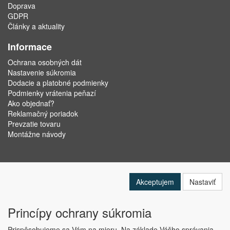
Doprava
GDPR
Články a aktuality
Informace
Ochrana osobných dát
Nastavenie súkromia
Dodacie a platobné podmienky
Podmienky vrátenia peňazí
Ako objednať?
Reklamačný poriadok
Prevzatie tovaru
Montážne návody
Akceptujem
Nastaviť
Princípy ochrany súkromia
Prispôsobujeme sa Vám na mieru. Na základe Vášho správania