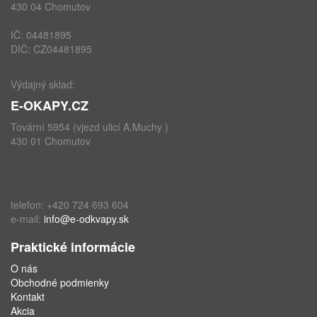
430 04 Chomutov
IČ: 04481895
DIČ: CZ04481895
Výdajný sklad:
E-OKAPY.CZ
Tovární 5954 (vjezd ulicí A.Muchy )
430 01 Chomutov
telefon: +420 724 693 604
e-mail:
info@e-odkvapy.sk
Praktické informácie
O nás
Obchodné podmienky
Kontakt
Akcia