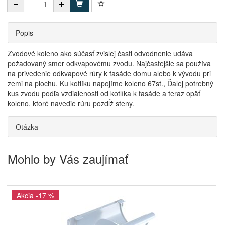
Popis
Zvodové koleno ako súčasť zvislej časti odvodnenie udáva
požadovaný smer odkvapovému zvodu. Najčastejšie sa používa
na privedenie odkvapové rúry k fasáde domu alebo k vývodu pri
zemi na plochu. Ku kotlíku napojíme koleno 67st., Ďalej potrebný
kus zvodu podľa vzdialenosti od kotlíka k fasáde a teraz opäť
koleno, ktoré navedie rúru pozdĺž steny.
Otázka
Mohlo by Vás zaujímať
Akcia -17 %