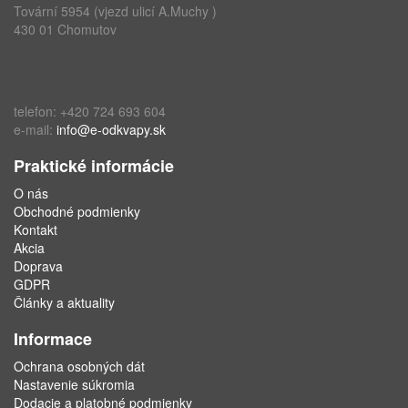
Tovární 5954 (vjezd ulicí A.Muchy )
430 01 Chomutov
telefon: +420 724 693 604
e-mail:
info@e-odkvapy.sk
Praktické informácie
O nás
Obchodné podmienky
Kontakt
Akcia
Doprava
GDPR
Články a aktuality
Informace
Ochrana osobných dát
Nastavenie súkromia
Dodacie a platobné podmienky