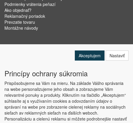
Podmienky vrátenia peňazí
Ako objednať?
Reklamačný poriadok
Prevzatie tovaru
Montážne návody
Akceptujem
Nastaviť
Princípy ochrany súkromia
Prispôsobujeme sa Vám na mieru. Na základe Vášho správania
na webe personalizujeme jeho obsah a zobrazujeme Vám
relevantné ponuky a produkty. Kliknutím na tlačidlo „Akceptujem“
Copyright © ABRA Software a.s. 2019
súhlasíte aj s využívaním cookies a odovzdaním údajov o
správaní na webe pre zobrazenie cielenej reklamy na sociálnych
sieťach av reklamných sieťach na ďalších weboch.
Personalizáciu a cielenú reklamu si môžete podrobnejšie nastaviť
alebo kedykoľvek vypnúť po kliknutí na tlačidlo „Nastaviť“.