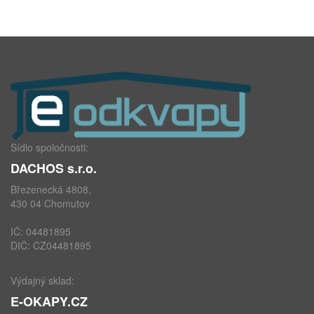
Sídlo spoločnosti:
DACHOS s.r.o.
Březenecká 4808,
430 04 Chomutov
IČ: 04481895
DIČ: CZ04481895
Výdajný sklad:
E-OKAPY.CZ