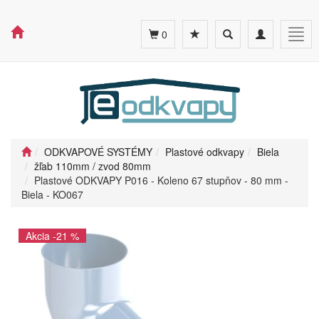
Toggle
Toggle
Togg
0
search
navigation
navig
ODKVAPOVÉ SYSTÉMY
Plastové odkvapy
Biela
žľab 110mm / zvod 80mm
Plastové ODKVAPY P016 - Koleno 67 stupňov - 80 mm -
Biela - KO067
Akcia -21 %