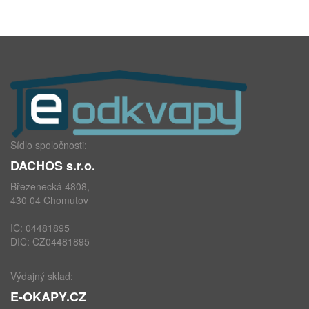
Sídlo spoločnosti:
DACHOS s.r.o.
Březenecká 4808,
430 04 Chomutov
IČ: 04481895
DIČ: CZ04481895
Výdajný sklad:
E-OKAPY.CZ