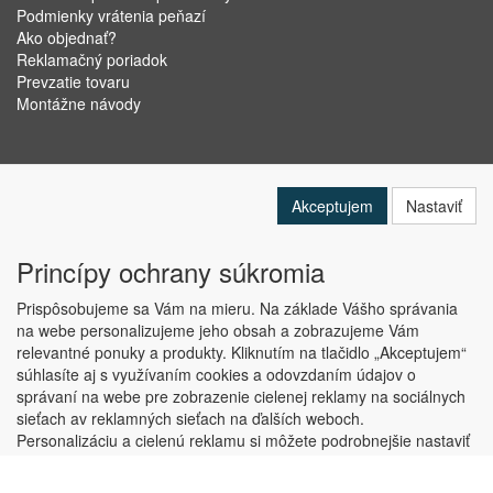
Podmienky vrátenia peňazí
Ako objednať?
Reklamačný poriadok
Prevzatie tovaru
Montážne návody
Akceptujem
Nastaviť
Princípy ochrany súkromia
Prispôsobujeme sa Vám na mieru. Na základe Vášho správania
na webe personalizujeme jeho obsah a zobrazujeme Vám
relevantné ponuky a produkty. Kliknutím na tlačidlo „Akceptujem“
Copyright © ABRA Software a.s. 2019
súhlasíte aj s využívaním cookies a odovzdaním údajov o
správaní na webe pre zobrazenie cielenej reklamy na sociálnych
sieťach av reklamných sieťach na ďalších weboch.
Personalizáciu a cielenú reklamu si môžete podrobnejšie nastaviť
alebo kedykoľvek vypnúť po kliknutí na tlačidlo „Nastaviť“.