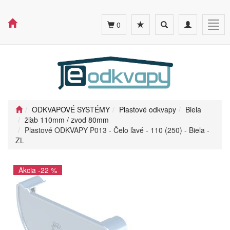
Toggle
Toggle
Togg
0
search
navigation
navig
ODKVAPOVÉ SYSTÉMY
Plastové odkvapy
Biela
žľab 110mm / zvod 80mm
Plastové ODKVAPY P013 - Čelo ľavé - 110 (250) - Biela -
ZL
Akcia -22 %