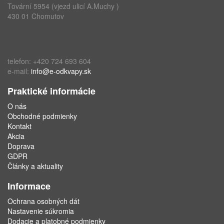
Tovární 5954 (vjezd ulicí A.Muchy )
430 01 Chomutov
telefon: +420 724 693 604
e-mail:
info@e-odkvapy.sk
Praktické informácie
O nás
Obchodné podmienky
Kontakt
Akcia
Doprava
GDPR
Články a aktuality
Informace
Ochrana osobných dát
Nastavenie súkromia
Dodacie a platobné podmienky