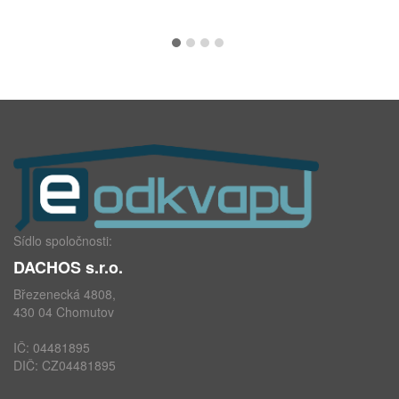
Sídlo spoločnosti:
DACHOS s.r.o.
Březenecká 4808,
430 04 Chomutov
IČ: 04481895
DIČ: CZ04481895