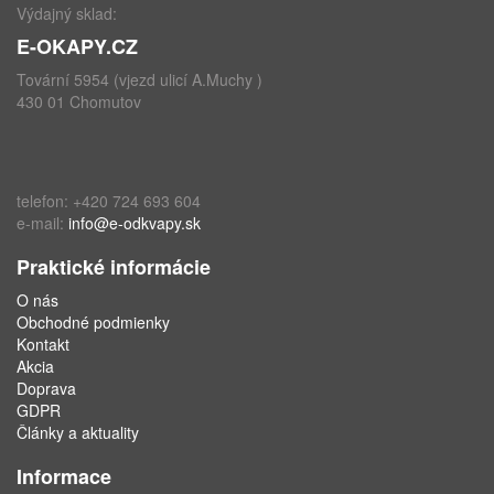
Výdajný sklad:
E-OKAPY.CZ
Tovární 5954 (vjezd ulicí A.Muchy )
430 01 Chomutov
telefon: +420 724 693 604
e-mail:
info@e-odkvapy.sk
Praktické informácie
O nás
Obchodné podmienky
Kontakt
Akcia
Doprava
GDPR
Články a aktuality
Informace