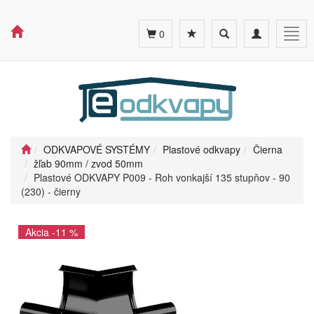
Toggle
Toggle
Togg
0
search
navigation
navig
ODKVAPOVÉ SYSTÉMY
Plastové odkvapy
Čierna
žľab 90mm / zvod 50mm
Plastové ODKVAPY P009 - Roh vonkajší 135 stupňov - 90
(230) - čierny
Akcia -11 %