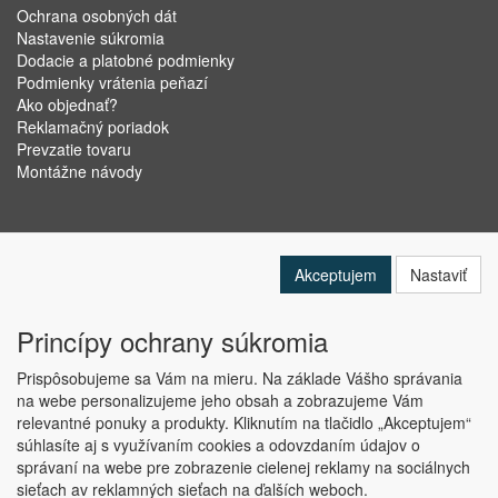
Ochrana osobných dát
Nastavenie súkromia
Dodacie a platobné podmienky
Podmienky vrátenia peňazí
Ako objednať?
Reklamačný poriadok
Prevzatie tovaru
Montážne návody
Akceptujem
Nastaviť
Princípy ochrany súkromia
Prispôsobujeme sa Vám na mieru. Na základe Vášho správania
na webe personalizujeme jeho obsah a zobrazujeme Vám
relevantné ponuky a produkty. Kliknutím na tlačidlo „Akceptujem“
Copyright © ABRA Software a.s. 2019
súhlasíte aj s využívaním cookies a odovzdaním údajov o
správaní na webe pre zobrazenie cielenej reklamy na sociálnych
sieťach av reklamných sieťach na ďalších weboch.