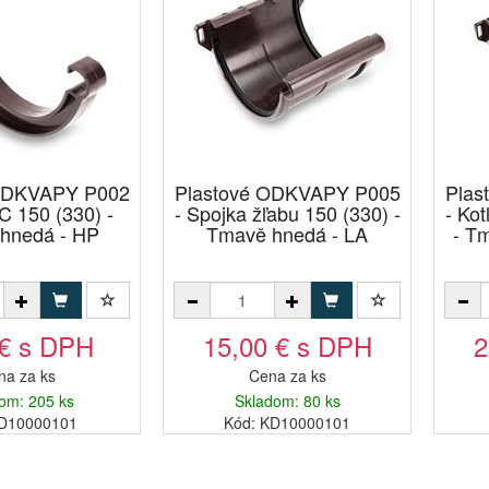
 ODKVAPY P002
Plastové ODKVAPY P005
Plas
C 150 (330) -
- Spojka žľabu 150 (330) -
- Kot
hnedá - HP
Tmavě hnedá - LA
- T
 € s DPH
15,00 € s DPH
2
na za ks
Cena za ks
om: 205 ks
Skladom: 80 ks
ID10000101
Kód: KD10000101