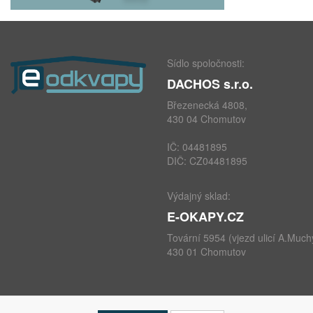
Sídlo spoločnosti:
DACHOS s.r.o.
Březenecká 4808,
430 04 Chomutov
IČ: 04481895
DIČ: CZ04481895
Výdajný sklad:
E-OKAPY.CZ
Tovární 5954 (vjezd ulicí A.Much
430 01 Chomutov