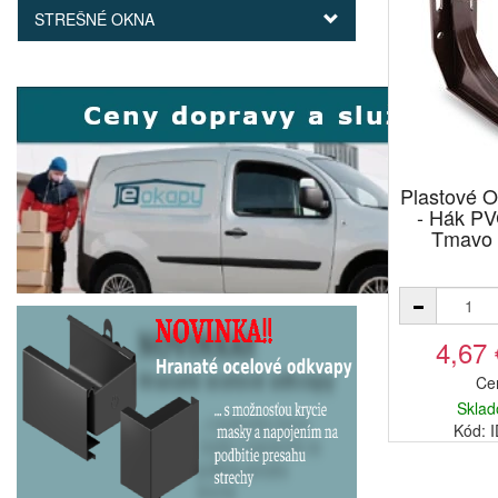
STREŠNÉ OKNA
Plastové
- Hák PV
Tmavo 
4,67
Ce
Sklad
Kód: 