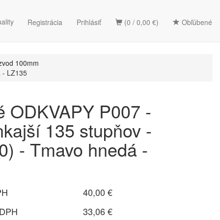
ality
Registrácia
Prihlásiť
(0 / 0,00 €)
Obľúbené
 zvod 100mm
 - LZ135
vé ODKVAPY P007 -
kajší 135 stupňov -
0) - Tmavo hnedá -
PH
40,00 €
 DPH
33,06 €