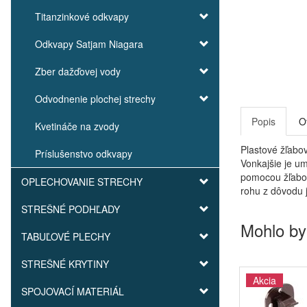
Titanzinkové odkvapy
Odkvapy Satjam Niagara
Zber dažďovej vody
Odvodnenie plochej strechy
Popis
O
Kvetináče na zvody
Plastové žľabov
Príslušenstvo odkvapy
Vonkajšie je u
pomocou žľabov
OPLECHOVANIE STRECHY
rohu z dôvodu 
STREŠNÉ PODHĽADY
Mohlo by
TABUĽOVÉ PLECHY
STREŠNÉ KRYTINY
Akcia
SPOJOVACÍ MATERIÁL