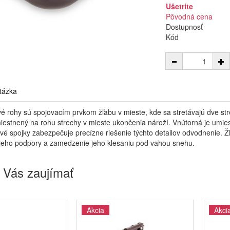
Ušetríte
Pôvodná cena
Dostupnosť
Kód
tázka
é rohy sú spojovacím prvkom žľabu v mieste, kde sa stretávajú dve str
miestnený na rohu strechy v mieste ukončenia nároží. Vnútorná je umie
é spojky zabezpečuje precízne riešenie týchto detailov odvodnenie. 
jeho podpory a zamedzenie jeho klesaniu pod vahou snehu.
 Vás zaujímať
Akcia
Akci