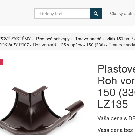
Články a aktu
POVÉ SYSTÉMY
Plastové odkvapy
Tmavo hnedá
žľab 150mm /
ODKVAPY P007 - Roh vonkajší 135 stupňov - 150 (330) - Tmavo hnedá
Plasto
Roh von
150 (33
LZ135
Vaša cena s D
Vaša cena bez