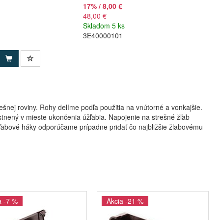
17% / 8,00 €
48,00 €
Skladom 5 ks
3E40000101
ešnej roviny. Rohy delíme podľa použitia na vnútorné a vonkajšie.
stnený v mieste ukončenia úžľabia. Napojenie na strešné žľab
Žľabové háky odporúčame prípadne pridať čo najbližšie žlabovému
a -7 %
Akcia -21 %