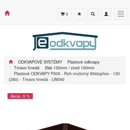
Toggle
Toggle
Togg
0
search
navigation
navig
ODKVAPOVÉ SYSTÉMY
Plastové odkvapy
Tmavo hnedá
žľab 130mm / zvod 100mm
Plastové ODKVAPY P006 - Roh vnútorný 90stupňov - 130
(280) - Tmavo hnedá - LW090
Akcia -5 %