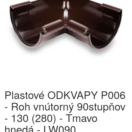
Plastové ODKVAPY P006
- Roh vnútorný 90stupňov
- 130 (280) - Tmavo
hnedá - LW090