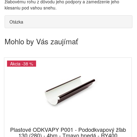
žlabovému rohu z dôvodu jeho podpory a zamedzenie jeho
klesaniu pod vahou snehu.
Otázka
Mohlo by Vás zaujímať
Akcia -38 %
Plastové ODKVAPY P001 - Pododkvapový žľab
130 (280) - 4bm - Tmavo hnedá - RY400