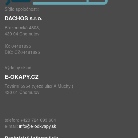
Sídlo spoločnosti:
DACHOS s.r.o.
Březenecká 4808,
430 04 Chomutov
IČ: 04481895
DIČ: CZ04481895
Výdajný sklad:
E-OKAPY.CZ
Tovární 5954 (vjezd ulicí A.Muchy )
430 01 Chomutov
telefon: +420 724 693 604
e-mail:
info@e-odkvapy.sk