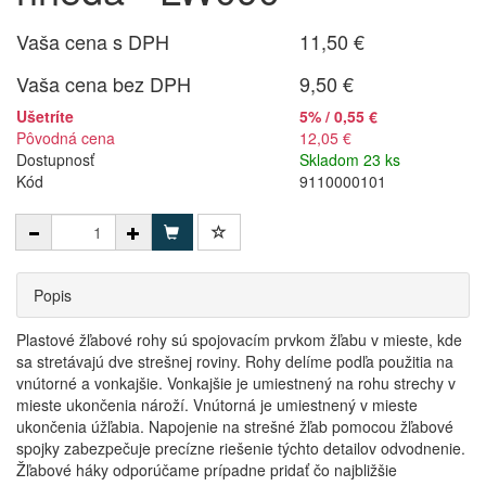
Vaša cena s DPH
11,50 €
Vaša cena bez DPH
9,50 €
Ušetríte
5% / 0,55 €
Pôvodná cena
12,05 €
Dostupnosť
Skladom 23 ks
Kód
9110000101
Popis
Plastové žľabové rohy sú spojovacím prvkom žľabu v mieste, kde
sa stretávajú dve strešnej roviny. Rohy delíme podľa použitia na
vnútorné a vonkajšie. Vonkajšie je umiestnený na rohu strechy v
mieste ukončenia nároží. Vnútorná je umiestnený v mieste
ukončenia úžľabia. Napojenie na strešné žľab pomocou žľabové
spojky zabezpečuje precízne riešenie týchto detailov odvodnenie.
Žľabové háky odporúčame prípadne pridať čo najbližšie