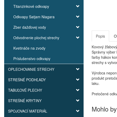
Titanzinkové odkvapy
Odkvapy Satjam Niagara
Zber dažďovej vody
Popis
O
Odvodnenie plochej strechy
Kovový žľabový
Kvetináče na zvody
Správny výber 
farby hákov ko
Príslušenstvo odkvapy
strechy s vytv
OPLECHOVANIE STRECHY
Výrobca neponú
produkt pretoč
STREŠNÉ PODHĽADY
laku.
TABUĽOVÉ PLECHY
Pretočené odkv
STREŠNÉ KRYTINY
Mohlo by
SPOJOVACÍ MATERIÁL