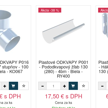
Akcia -38 %
Akci
 ODKVAPY P016
Plastové ODKVAPY P001
Plas
7 stupňov - 100
- Pododkvapový žľab 130
- Há
ela - KO067
(280) - 4bm - Biela -
130 (
RY400
 € s DPH
17,50 € s DPH
na za ks
Cena za ks