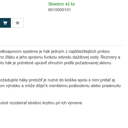
Skladom 42 ks
6010000101
odkvapovom systéme je hák jedným z najdôležitejších prvkov.
ého žľabu a jeho správnu funkciu odvodu dažďovej vody. Rozmery a
o hák je potrebné upraviť ohnutím podľa požadovanej sklonu
dujete háky pretočiť je nutné do košíka spolu s nimi pridať aj
nom výrobku a môže dôjsť k menšiemu poškodeniu alebo prasknutiu
tné rozoberať strešnú krytinu pri ich výmene.