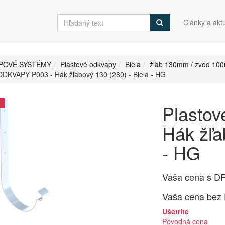
Články a aktu
POVÉ SYSTÉMY
Plastové odkvapy
Biela
žľab 130mm / zvod 10
ODKVAPY P003 - Hák žľabový 130 (280) - Biela - HG
Plasto
Hák žľa
- HG
Vaša cena s D
Vaša cena bez
Ušetríte
Pôvodná cena