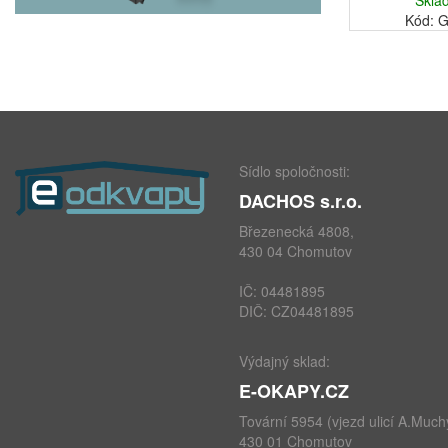
Skla
Kód: 
Sídlo spoločnosti:
DACHOS s.r.o.
Březenecká 4808,
430 04 Chomutov
IČ: 04481895
DIČ: CZ04481895
Výdajný sklad:
E-OKAPY.CZ
Tovární 5954 (vjezd ulicí A.Much
430 01 Chomutov