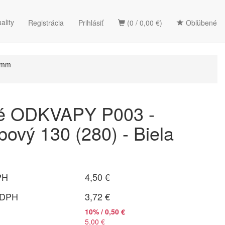
ality
Registrácia
Prihlásiť
(0 / 0,00 €)
Obľúbené
0mm
vé ODKVAPY P003 -
bový 130 (280) - Biela
PH
4,50 €
 DPH
3,72 €
10% / 0,50 €
5,00 €