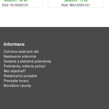
Skladom: 38 ks
Skladom: 15 ks
Kód: I010000101
Kód: M410000101
Informace
Ochrana osobných dát
Nastavenie súkromia
Dodacie a platobné podmienky
Podmienky vrátenia peňazí
Ako objednať?
Reklamačný poriadok
Prevzatie tovaru
Montážne návody