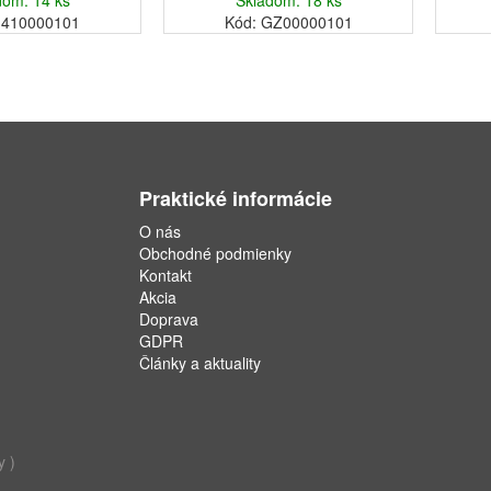
dom: 14 ks
Skladom: 18 ks
G410000101
Kód: GZ00000101
Praktické informácie
O nás
Obchodné podmienky
Kontakt
Akcia
Doprava
GDPR
Články a aktuality
y )