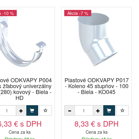
a -10 %
Akcia -7 %
tové ODKVAPY P004
Plastové ODKVAPY P017
k žľabový univerzálny
- Koleno 45 stupňov - 100
280) kovový - Biela -
- Biela - KO045
HD
6,33 € s DPH
8,33 € s DPH
Cena za ks
Cena za ks