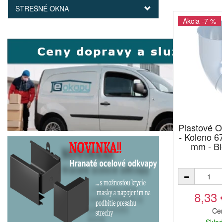
STREŠNÉ OKNA
Akcia -7 %
Plastové
- Koleno 6
mm - Bi
8,33
Ce