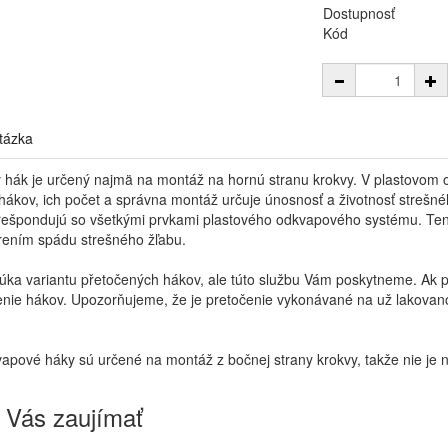
Dostupnosť
Kód
tázka
 hák je určený najmä na montáž na hornú stranu krokvy. V plastovom 
hákov, ich počet a správna montáž určuje únosnosť a životnosť strešn
rešpondujú so všetkými prvkami plastového odkvapového systému. Tent
orením spádu strešného žľabu.
ka variantu přetočených hákov, ale túto službu Vám poskytneme. Ak poža
enie hákov. Upozorňujeme, že je pretočenie vykonávané na už lakova
apové háky sú určené na montáž z bočnej strany krokvy, takže nie je nu
 Vás zaujímať