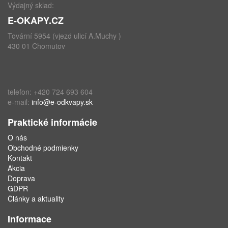
Výdajný sklad:
E-OKAPY.CZ
Tovární 5954 (vjezd ulicí A.Muchy )
430 01 Chomutov
telefon: +420 724 693 604
e-mail:
info@e-odkvapy.sk
Praktické informácie
O nás
Obchodné podmienky
Kontakt
Akcia
Doprava
GDPR
Články a aktuality
Informace