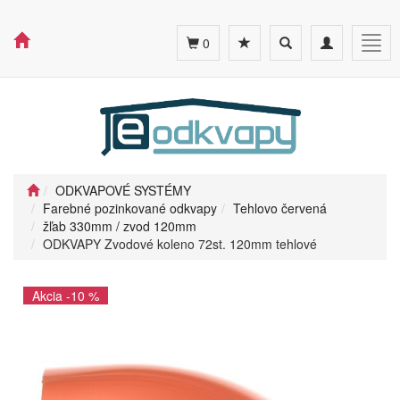
Toggle
Toggle
Togg
0
search
navigation
navig
ODKVAPOVÉ SYSTÉMY
Farebné pozinkované odkvapy
Tehlovo červená
žľab 330mm / zvod 120mm
ODKVAPY Zvodové koleno 72st. 120mm tehlové
Akcia -10 %