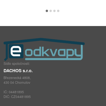
Sídlo spoločnosti:
DACHOS s.r.o.
Březenecká 4808,
430 04 Chomutov
IČ: 04481895
DIČ: CZ04481895