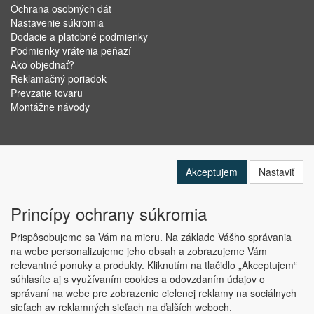
Ochrana osobných dát
Nastavenie súkromia
Dodacie a platobné podmienky
Podmienky vrátenia peňazí
Ako objednať?
Reklamačný poriadok
Prevzatie tovaru
Montážne návody
Akceptujem
Nastaviť
Princípy ochrany súkromia
Prispôsobujeme sa Vám na mieru. Na základe Vášho správania
na webe personalizujeme jeho obsah a zobrazujeme Vám
relevantné ponuky a produkty. Kliknutím na tlačidlo „Akceptujem“
Copyright © ABRA Software a.s. 2019
súhlasíte aj s využívaním cookies a odovzdaním údajov o
správaní na webe pre zobrazenie cielenej reklamy na sociálnych
sieťach av reklamných sieťach na ďalších weboch.