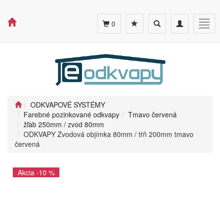
Toggle
Toggle
Togg
0
search
navigation
navig
ODKVAPOVÉ SYSTÉMY
Farebné pozinkované odkvapy
Tmavo červená
žľab 250mm / zvod 80mm
ODKVAPY Zvodová objímka 80mm / tŕň 200mm tmavo
červená
Akcia -10 %