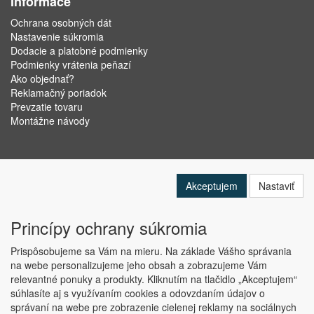
Informace
Ochrana osobných dát
Nastavenie súkromia
Dodacie a platobné podmienky
Podmienky vrátenia peňazí
Ako objednať?
Reklamačný poriadok
Prevzatie tovaru
Montážne návody
Akceptujem
Nastaviť
Princípy ochrany súkromia
Prispôsobujeme sa Vám na mieru. Na základe Vášho správania
na webe personalizujeme jeho obsah a zobrazujeme Vám
relevantné ponuky a produkty. Kliknutím na tlačidlo „Akceptujem“
Copyright © ABRA Software a.s. 2019
súhlasíte aj s využívaním cookies a odovzdaním údajov o
správaní na webe pre zobrazenie cielenej reklamy na sociálnych