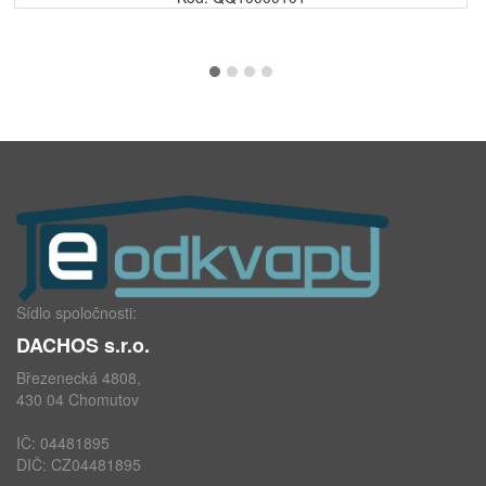
Sídlo spoločnosti:
DACHOS s.r.o.
Březenecká 4808,
430 04 Chomutov
IČ: 04481895
DIČ: CZ04481895