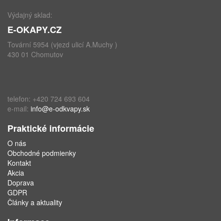
Výdajný sklad:
E-OKAPY.CZ
Tovární 5954 (vjezd ulicí A.Muchy )
430 01 Chomutov
telefon: +420 724 693 604
e-mail:
info@e-odkvapy.sk
Praktické informácie
O nás
Obchodné podmienky
Kontakt
Akcia
Doprava
GDPR
Články a aktuality